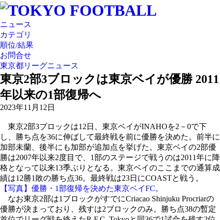
ニュース
カテゴリ
順位/結果
お問合せ
東京都リーグニュース
東京2部3ブロックは東京ベイが優勝 2011
年以来の1部復帰へ
2023年11月12日
東京2部3ブロックは12日、東京ベイがINAHOを2－0で下
し、勝ち点を36に伸ばして最終戦を前に優勝を決めた。前半に
加部未蘭、後半にも加部が追加点を挙げた。東京ベイの2部優
勝は2007年以来2度目で、1部のステージで戦うのは2011年に降
格となって以来13季ぶりとなる。東京ベイのここまでの通算成
績は12勝1敗の勝ち点36。最終戦は23日にCOASTと戦う。
【写真】優勝・1部復帰を決めた東京ベイFC。
なお東京2部は1ブロックがすでにCriacao Shinjuku Procriarの
優勝が決まっており、残すは2ブロックのみ。勝ち点38の暫定
首位でリーグ戦を終えたR.F.C. Tokyoと同36で1試合を残す2位