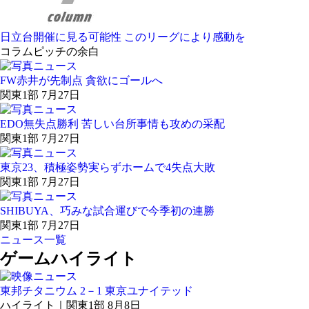
日立台開催に見る可能性 このリーグにより感動を
コラム
ピッチの余白
FW赤井が先制点 貪欲にゴールへ
関東1部 7月27日
EDO無失点勝利 苦しい台所事情も攻めの采配
関東1部 7月27日
東京23、積極姿勢実らずホームで4失点大敗
関東1部 7月27日
SHIBUYA、巧みな試合運びで今季初の連勝
関東1部 7月27日
ニュース一覧
ゲームハイライト
東邦チタニウム 2－1 東京ユナイテッド
ハイライト｜関東1部 8月8日