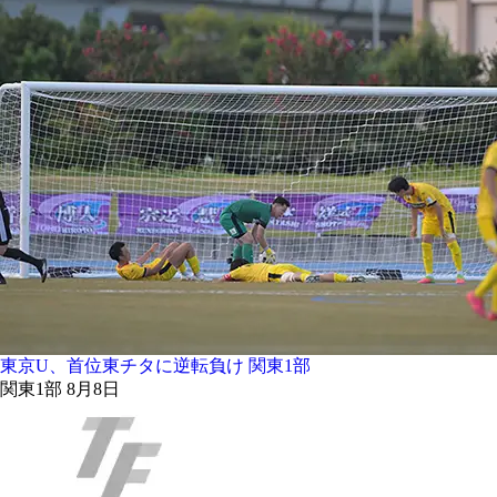
東京U、首位東チタに逆転負け 関東1部
関東1部 8月8日