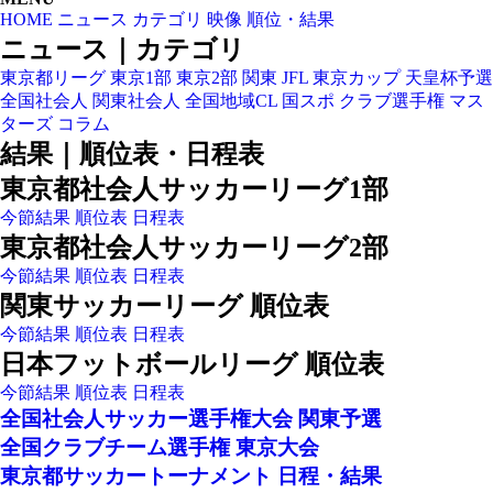
HOME
ニュース
カテゴリ
映像
順位・結果
ニュース｜カテゴリ
東京都リーグ
東京1部
東京2部
関東
JFL
東京カップ
天皇杯予選
全国社会人
関東社会人
全国地域CL
国スポ
クラブ選手権
マス
ターズ
コラム
結果｜順位表・日程表
東京都社会人サッカーリーグ1部
今節結果
順位表
日程表
東京都社会人サッカーリーグ2部
今節結果
順位表
日程表
関東サッカーリーグ 順位表
今節結果
順位表
日程表
日本フットボールリーグ 順位表
今節結果
順位表
日程表
全国社会人サッカー選手権大会 関東予選
全国クラブチーム選手権 東京大会
東京都サッカートーナメント 日程・結果