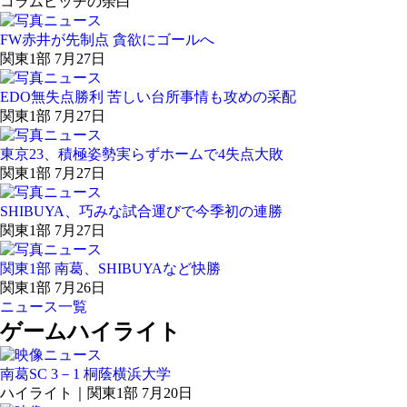
コラム
ピッチの余白
FW赤井が先制点 貪欲にゴールへ
関東1部 7月27日
EDO無失点勝利 苦しい台所事情も攻めの采配
関東1部 7月27日
東京23、積極姿勢実らずホームで4失点大敗
関東1部 7月27日
SHIBUYA、巧みな試合運びで今季初の連勝
関東1部 7月27日
関東1部 南葛、SHIBUYAなど快勝
関東1部 7月26日
ニュース一覧
ゲームハイライト
南葛SC 3－1 桐蔭横浜大学
ハイライト｜関東1部 7月20日