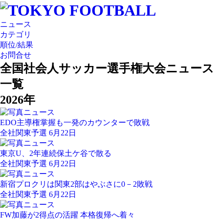
ニュース
カテゴリ
順位/結果
お問合せ
全国社会人サッカー選手権大会ニュース
一覧
2026年
EDO主導権掌握も一発のカウンターで敗戦
全社関東予選 6月22日
東京U、2年連続保土ケ谷で散る
全社関東予選 6月22日
新宿プロクリは関東2部はやぶさに0－2敗戦
全社関東予選 6月22日
FW加藤が2得点の活躍 本格復帰へ着々