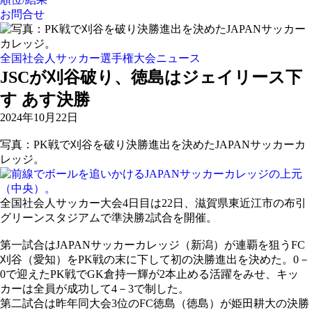
お問合せ
全国社会人サッカー選手権大会ニュース
JSCが刈谷破り、徳島はジェイリース下
す あす決勝
2024年10月22日
写真：PK戦で刈谷を破り決勝進出を決めたJAPANサッカーカ
レッジ。
全国社会人サッカー大会4日目は22日、滋賀県東近江市の布引
グリーンスタジアムで準決勝2試合を開催。
第一試合はJAPANサッカーカレッジ（新潟）が連覇を狙うFC
刈谷（愛知）をPK戦の末に下して初の決勝進出を決めた。0－
0で迎えたPK戦でGK倉持一輝が2本止める活躍をみせ、キッ
カーは全員が成功して4－3で制した。
第二試合は昨年同大会3位のFC徳島（徳島）が姫田耕大の決勝