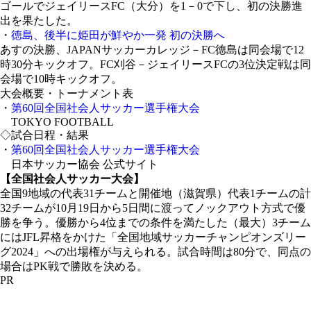
ゴールでジェイリースFC（大分）を1－0で下し、初の決勝進
出を果たした。
・
徳島、後半に姫田が鮮やか一発 初の決勝へ
あすの決勝、JAPANサッカーカレッジ－FC徳島は同会場で12
時30分キックオフ。FC刈谷－ジェイリースFCの3位決定戦は同
会場で10時キックオフ。
大会概要・トーナメント表
・
第60回全国社会人サッカー選手権大会
TOKYO FOOTBALL
◇試合日程・結果
・
第60回全国社会人サッカー選手権大会
日本サッカー協会 公式サイト
【全国社会人サッカー大会】
全国9地域の代表31チームと開催地（滋賀県）代表1チームの計
32チームが10月19日から5日間に渡ってノックアウト方式で優
勝を争う。優勝から4位までの条件を満たした（最大）3チーム
にはJFL昇格をかけた「全国地域サッカーチャンピオンズリー
グ2024」への出場権が与えられる。試合時間は80分で、同点の
場合はPK戦で勝敗を決める。
PR