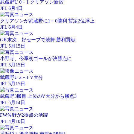
武蔵野U 0－1 クリアソン新宿
JFL 6月4日
クリアソンが武蔵野に1－0勝利 暫定2位浮上
JFL 6月4日
GK末次、好セーブで鼓舞 勝利貢献
JFL 5月15日
小野寺、今季初ゴールが決勝点に
JFL 5月15日
武蔵野U 2－1 V大分
JFL 5月15日
武蔵野3勝目 上位のV大分から勝点3
JFL 5月14日
FW佐野が2得点の活躍
JFL 4月10日
采配鋭く後半逆転 声援が後押し