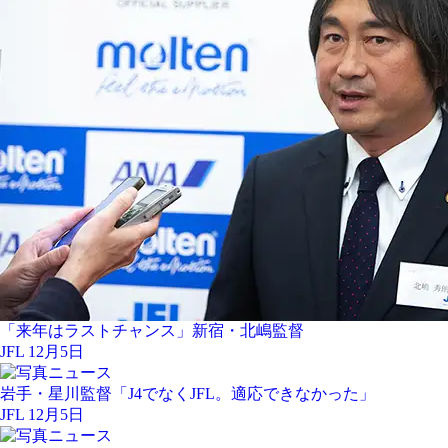
「来年はラストチャンス」新宿・北嶋監督
JFL 12月5日
岩手・星川監督「J4でなくJFL。適応できなかった」
JFL 12月5日