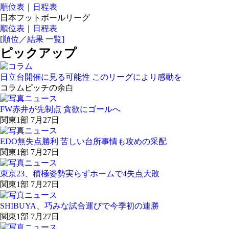
順位表
｜
日程表
日本フットボールリーグ
順位表
｜
日程表
[順位／結果 一覧]
ピックアップ
日立台開催に見る可能性 このリーグにより感動を
コラム
ピッチの余白
FW赤井が先制点 貪欲にゴールへ
関東1部 7月27日
EDO無失点勝利 苦しい台所事情も攻めの采配
関東1部 7月27日
東京23、積極姿勢実らずホームで4失点大敗
関東1部 7月27日
SHIBUYA、巧みな試合運びで今季初の連勝
関東1部 7月27日