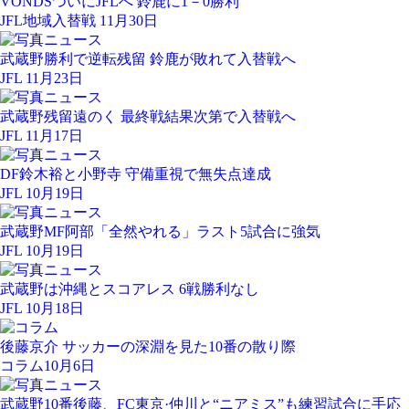
VONDSついにJFLへ 鈴鹿に1－0勝利
JFL地域入替戦 11月30日
武蔵野勝利で逆転残留 鈴鹿が敗れて入替戦へ
JFL 11月23日
武蔵野残留遠のく 最終戦結果次第で入替戦へ
JFL 11月17日
DF鈴木裕と小野寺 守備重視で無失点達成
JFL 10月19日
武蔵野MF阿部「全然やれる」ラスト5試合に強気
JFL 10月19日
武蔵野は沖縄とスコアレス 6戦勝利なし
JFL 10月18日
後藤京介 サッカーの深淵を見た10番の散り際
コラム
10月6日
武蔵野10番後藤、FC東京·仲川と“ニアミス”も練習試合に手応