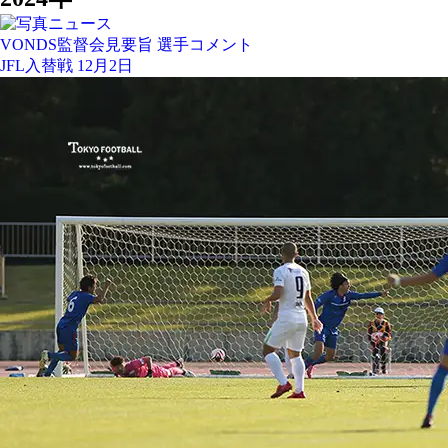
VONDS監督会見要旨 選手コメント
JFL入替戦 12月2日