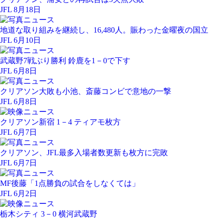
JFL 8月18日
地道な取り組みを継続し、16,480人。賑わった金曜夜の国立
JFL 6月10日
武蔵野7戦ぶり勝利 鈴鹿を1－0で下す
JFL 6月8日
クリアソン大敗も小池、斎藤コンビで意地の一撃
JFL 6月8日
クリアソン新宿 1－4 ティアモ枚方
JFL 6月7日
クリアソン、JFL最多入場者数更新も枚方に完敗
JFL 6月7日
MF後藤「1点勝負の試合をしなくては」
JFL 6月2日
栃木シティ 3－0 横河武蔵野