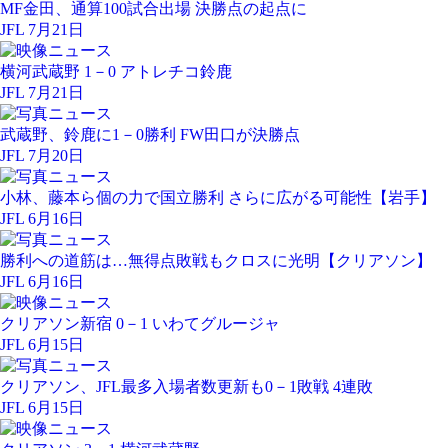
MF金田、通算100試合出場 決勝点の起点に
JFL 7月21日
横河武蔵野 1－0 アトレチコ鈴鹿
JFL 7月21日
武蔵野、鈴鹿に1－0勝利 FW田口が決勝点
JFL 7月20日
小林、藤本ら個の力で国立勝利 さらに広がる可能性【岩手】
JFL 6月16日
勝利への道筋は…無得点敗戦もクロスに光明【クリアソン】
JFL 6月16日
クリアソン新宿 0－1 いわてグルージャ
JFL 6月15日
クリアソン、JFL最多入場者数更新も0－1敗戦 4連敗
JFL 6月15日