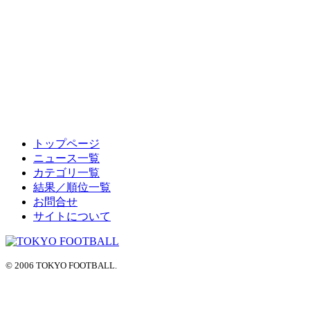
トップページ
HOME
ニュース一覧
NEWS
カテゴリ一覧
結果／順位一覧
CATEGORY
お問合せ
サイトについて
RANK
PAGETOP
© 2006 TOKYO FOOTBALL.