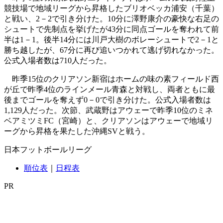
競技場で地域リーグから昇格したブリオベッカ浦安（千葉）
と戦い、2－2で引き分けた。10分に澤野康介の豪快な右足の
シュートで先制点を挙げたが43分に同点ゴールを奪われて前
半は1－1。後半14分には川戸大樹のボレーシュートで2－1と
勝ち越したが、67分に再び追いつかれて逃げ切れなかった。
公式入場者数は710人だった。
昨季15位のクリアソン新宿はホームの味の素フィールド西
が丘で昨季4位のラインメール青森と対戦し、両者ともに最
後までゴールを奪えず0－0で引き分けた。公式入場者数は
1,129人だった。次節、武蔵野はアウェーで昨季10位のミネ
ベアミツミFC（宮崎）と、クリアソンはアウェーで地域リ
ーグから昇格を果たした沖縄SVと戦う。
日本フットボールリーグ
順位表
｜
日程表
PR