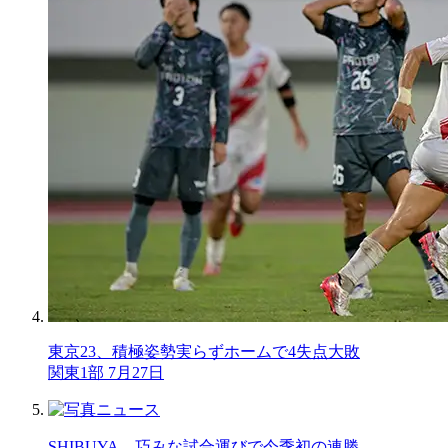
東京23、積極姿勢実らずホームで4失点大敗
関東1部 7月27日
SHIBUYA、巧みな試合運びで今季初の連勝