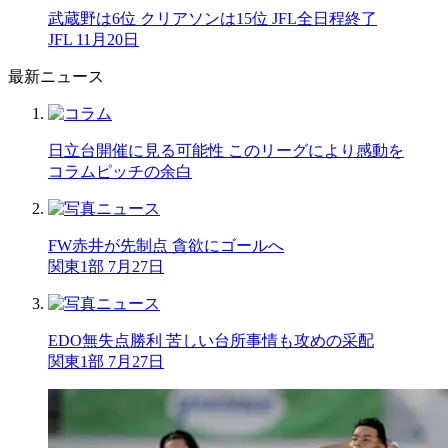
武蔵野は6位 クリアソンは15位 JFL全日程終了
JFL 11月20日
最新ニュース
日立台開催に見る可能性 このリーグにより感動を
コラム
ピッチの余白
FW赤井が先制点 貪欲にゴールへ
関東1部 7月27日
EDO無失点勝利 苦しい台所事情も攻めの采配
関東1部 7月27日