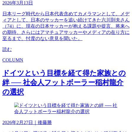
2026年3月13日
日本リーグ時代から日本代表含めてカメラマンとして、メデ
ィアとして、日本のサッカーを追い続けてきた六川則夫さん
（74）に、現在の日本サッカーが抱える課題や提言、将来へ
の期待、さらにはアマチュアサッカーやメディアの在り方に
至るまで、忖度のない意見を聞いた。
読む
COLUMN
ドイツという目標を経て得た家族との
絆 ── 社会人フットボーラー稲村龍介
の選択
2026年2月27日
｜後藤勝