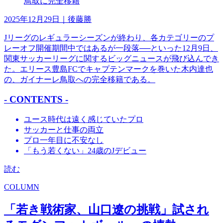
2025年12月29日
｜後藤勝
Jリーグのレギュラーシーズンが終わり、各カテゴリーのプ
レーオフ開催期間中ではあるが一段落──といった12月9日、
関東サッカーリーグに関するビッグニュースが飛び込んでき
た。エリース豊島FCでキャプテンマークを巻いた木内達也
の、ガイナーレ鳥取への完全移籍である。
- CONTENTS -
ユース時代は遠く感じていたプロ
サッカーと仕事の両立
プロ一年目に不安なし
「もう若くない」24歳のJデビュー
読む
COLUMN
「若き戦術家、山口遼の挑戦」試され