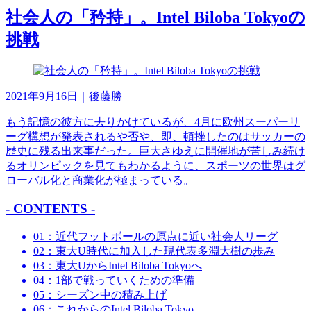
社会人の「矜持」。Intel Biloba Tokyoの
挑戦
2021年9月16日
｜後藤勝
もう記憶の彼方に去りかけているが、4月に欧州スーパーリ
ーグ構想が発表されるや否や、即、頓挫したのはサッカーの
歴史に残る出来事だった。巨大さゆえに開催地が苦しみ続け
るオリンピックを見てもわかるように、スポーツの世界はグ
ローバル化と商業化が極まっている。
- CONTENTS -
01：近代フットボールの原点に近い社会人リーグ
02：東大U時代に加入した現代表多淵大樹の歩み
03：東大UからIntel Biloba Tokyoへ
04：1部で戦っていくための準備
05：シーズン中の積み上げ
06：これからのIntel Biloba Tokyo