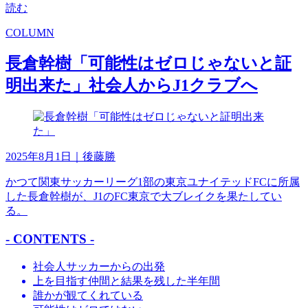
読む
COLUMN
長倉幹樹「可能性はゼロじゃないと証
明出来た」社会人からJ1クラブへ
2025年8月1日
｜後藤勝
かつて関東サッカーリーグ1部の東京ユナイテッドFCに所属
した長倉幹樹が、J1のFC東京で大ブレイクを果たしてい
る。
- CONTENTS -
社会人サッカーからの出発
上を目指す仲間と結果を残した半年間
誰かが観てくれている