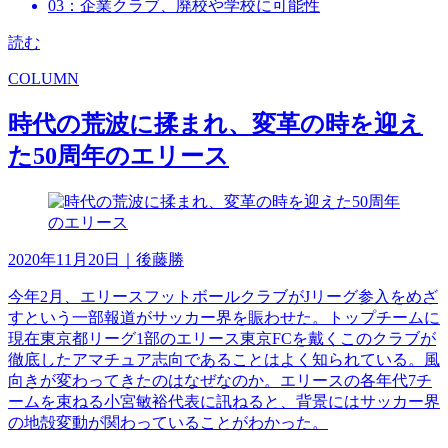
03：企業クラブ、廃校や学校に可能性
読む
COLUMN
時代の荒波に揉まれ、変革の時を迎え
た50周年のエリース
2020年11月20日
｜後藤勝
今年2月、エリースフットボールクラブがJリーグ参入をめざ
すという一部報道がサッカー界を賑わせた。トップチームに
現在東京都リーグ1部のエリース東京FCを戴くこのクラブが
徹底したアマチュア志向であることはよく知られている。風
向きが変わってきたのはなぜなのか。エリースの各年代7チ
ームを束ねる小宮敏裕代表に訊ねると、背景にはサッカー界
の地殻変動が関わっていることがわかった。