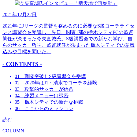
2021年12月22日
2021年にJリーグの監督を務めるのに必要なS級コーチライセ
ンス講習会を受講し、先日、関東1部の栃木シティFCの監督
就任が決まった今矢直城氏。S級講習会での新たな学び、自
らのサッカー哲学、監督就任が決まった栃木シティでの意気
込みや目標を聞いた。
- CONTENTS -
01：難関突破しS級講習会を受講
02：2020年はJ1・清水でコーチを経験
03：攻撃的サッカーが信条
04：練習メニューは緻密
05：栃木シティでの新たな挑戦
06：ここからのミッション
読む
COLUMN