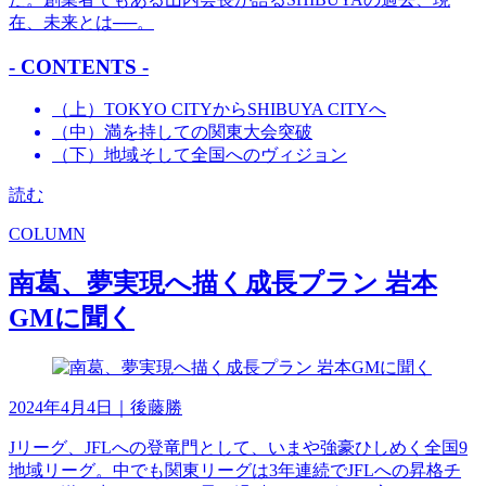
在、未来とは──。
- CONTENTS -
（上）TOKYO CITYからSHIBUYA CITYへ
（中）満を持しての関東大会突破
（下）地域そして全国へのヴィジョン
読む
COLUMN
南葛、夢実現へ描く成長プラン 岩本
GMに聞く
2024年4月4日
｜後藤勝
Jリーグ、JFLへの登竜門として、いまや強豪ひしめく全国9
地域リーグ。中でも関東リーグは3年連続でJFLへの昇格チ