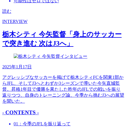
可能性はゼロではない
読む
INTERVIEW
栃木シティ 今矢監督「身上のサッカー
で突き進む 次はJ3へ」
2025年1月17日
アグレッシブなサッカーを掲げて栃木シティFCを関東1部か
らJFL、そしてJ3へとわずか3シーズンで導いた今矢直城監
督。昇格1年目で優勝を果たした昨年のJFLでの戦いを振り
返りつつ、自身のトレーニング論、今季から挑むJ3への展望
を聞いた。
- CONTENTS -
01：今季のJFLを振り返って