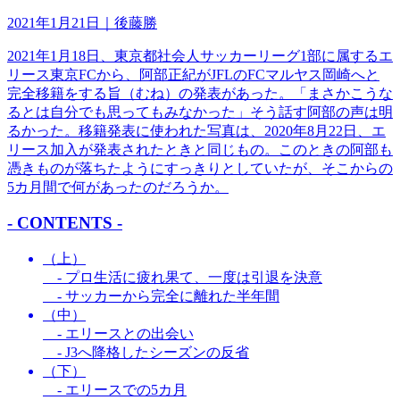
2021年1月21日
｜後藤勝
2021年1月18日、東京都社会人サッカーリーグ1部に属するエ
リース東京FCから、阿部正紀がJFLのFCマルヤス岡崎へと
完全移籍をする旨（むね）の発表があった。「まさかこうな
るとは自分でも思ってもみなかった」そう話す阿部の声は明
るかった。移籍発表に使われた写真は、2020年8月22日、エ
リース加入が発表されたときと同じもの。このときの阿部も
憑きものが落ちたようにすっきりとしていたが、そこからの
5カ月間で何があったのだろうか。
- CONTENTS -
（上）
- プロ生活に疲れ果て、一度は引退を決意
- サッカーから完全に離れた半年間
（中）
- エリースとの出会い
- J3へ降格したシーズンの反省
（下）
- エリースでの5カ月