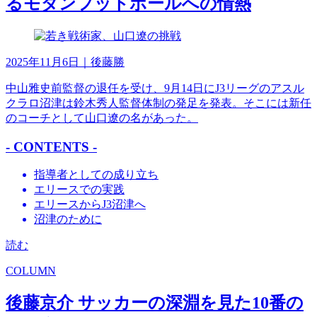
るモダンフットボールへの情熱
2025年11月6日
｜後藤勝
中山雅史前監督の退任を受け、9月14日にJ3リーグのアスル
クラロ沼津は鈴木秀人監督体制の発足を発表。そこには新任
のコーチとして山口遼の名があった。
- CONTENTS -
指導者としての成り立ち
エリースでの実践
エリースからJ3沼津へ
沼津のために
読む
COLUMN
後藤京介 サッカーの深淵を見た10番の