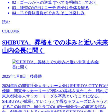
02：ゴールからの逆算 すべてを明確にしておく
03：練習の実行はコーチ 自分は全体を観る
04：J3で真剣勝負ができる そこは楽しみ
読む
COLUMN
SHIBUYA、昇格までの歩みと近い未来
山内会長に聞く
2025年1月8日
｜後藤勝
2024年度の関東社会人サッカー大会はSHIBUYA CITY FCが
優勝、関東サッカーリーグ2部への昇格を果たした。晴れて
東京都社会人サッカーリーグを卒業ということになる。
SHIBUYAが成長していくうえで異なるフェーズに入ろうと
するこの段階で、同クラブの山内一樹会長への取材を試み
た。創業者でもある山内会長が語るSHIBUYAの過去、現