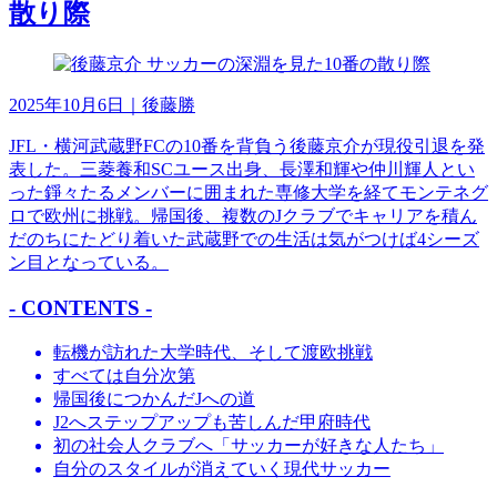
散り際
2025年10月6日
｜後藤勝
JFL・横河武蔵野FCの10番を背負う後藤京介が現役引退を発
表した。三菱養和SCユース出身、長澤和輝や仲川輝人とい
った錚々たるメンバーに囲まれた専修大学を経てモンテネグ
ロで欧州に挑戦。帰国後、複数のJクラブでキャリアを積ん
だのちにたどり着いた武蔵野での生活は気がつけば4シーズ
ン目となっている。
- CONTENTS -
転機が訪れた大学時代、そして渡欧挑戦
すべては自分次第
帰国後につかんだJへの道
J2へステップアップも苦しんだ甲府時代
初の社会人クラブへ「サッカーが好きな人たち」
自分のスタイルが消えていく現代サッカー