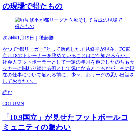
の現場で得たもの
2024年1月19日
｜後藤勝
かつて“都リーガー”として活躍した垣見修平が現在、FC東
京U-18のトレーナーを務めていることはご存知だろうか。
社会人フットボーラーとして一定の年月を過ごしたのちもサ
ッカーに関わり続ける例として気になるところだが、その現
在の仕事について触れる前に、少々、都リーグの思い出話を
しておきたい。
読む
COLUMN
「10.9国立」が見せたフットボールコ
ミュニティの賑わい