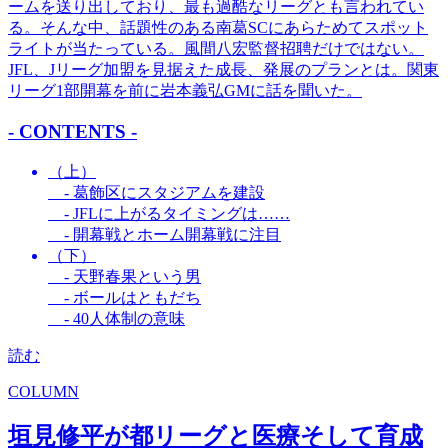
ームを送り出しており、最も過酷なリーグとも言われてい
る。そんな中、話題性のある南葛SCにあらためてスポット
ライトが当たっている。風間八宏監督招聘だけではない。
JFL、Jリーグ加盟を見据えた成長、発展のプランとは。関東
リーグ1部開幕を前に岩本義弘GMに話を聞いた。
- CONTENTS -
（上）
- 葛飾区にスタジアムを建設
- JFLに上がるタイミングは……
- 開幕戦とホーム開幕戦に注目
（下）
- 天野春果という男
- ボールはともだち
- 40人体制の意味
読む
COLUMN
垣見修平が都リーグと医療そして育成