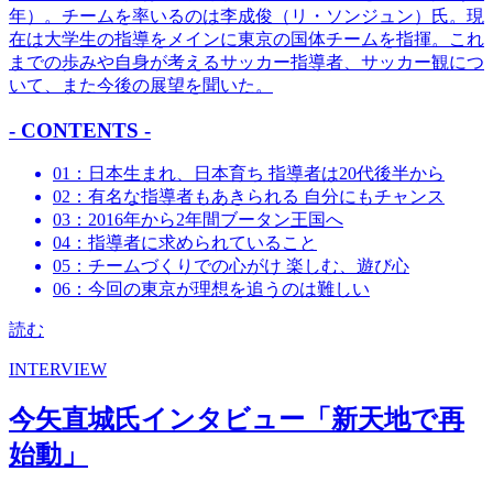
年）。チームを率いるのは李成俊（リ・ソンジュン）氏。現
在は大学生の指導をメインに東京の国体チームを指揮。これ
までの歩みや自身が考えるサッカー指導者、サッカー観につ
いて、また今後の展望を聞いた。
- CONTENTS -
01：日本生まれ、日本育ち 指導者は20代後半から
02：有名な指導者もあきられる 自分にもチャンス
03：2016年から2年間ブータン王国へ
04：指導者に求められていること
05：チームづくりでの心がけ 楽しむ、遊び心
06：今回の東京が理想を追うのは難しい
読む
INTERVIEW
今矢直城氏インタビュー「新天地で再
始動」