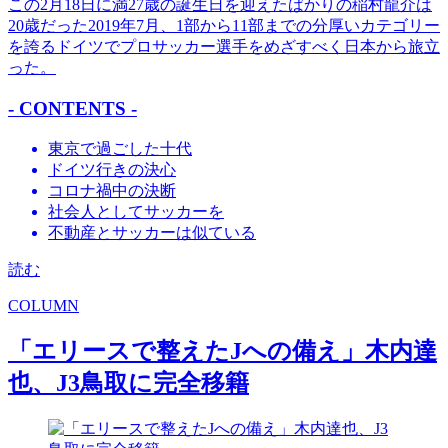
この2月18日に満27歳の誕生日を迎えたばかりの稲村龍介は
20歳だった2019年7月、1部から11部までの分厚いカテゴリー
を誇るドイツでプロサッカー選手をめざすべく日本から旅立
った。
- CONTENTS -
東京で過ごした十代
ドイツ行きの決心
コロナ禍中の決断
社会人としてサッカーを
不動産とサッカーは似ている
読む
COLUMN
「エリースで整えたJへの備え」木内達
也、J3鳥取に完全移籍