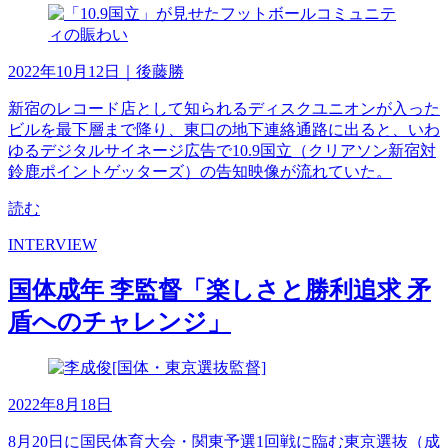
2022年10月12日
｜後藤勝
新宿のレコード店として知られるディスクユニオンが入った
ビルを最下層まで降り、東口の地下連絡通路に出ると、いわ
ゆるデジタルサイネージ広告で10.9国立（クリアソン新宿対
鈴鹿ポイントゲッターズ）の告知映像が流れていた。
読む
INTERVIEW
国体成年 李監督「楽しさと勝利追求 矛
盾へのチャレンジ」
2022年8月18日
8月20日に国民体育大会・関東予選1回戦に臨む東京選抜（成