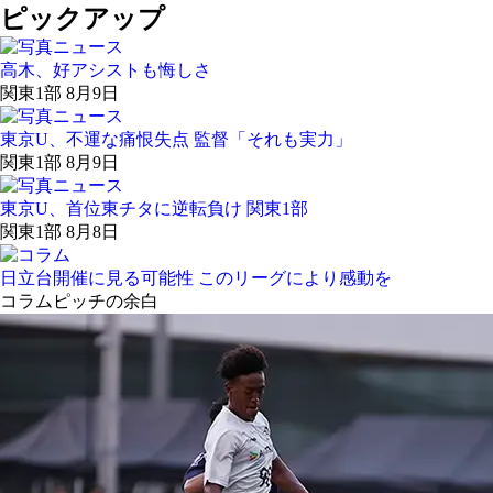
ピックアップ
高木、好アシストも悔しさ
関東1部 8月9日
東京U、不運な痛恨失点 監督「それも実力」
関東1部 8月9日
東京U、首位東チタに逆転負け 関東1部
関東1部 8月8日
日立台開催に見る可能性 このリーグにより感動を
コラム
ピッチの余白