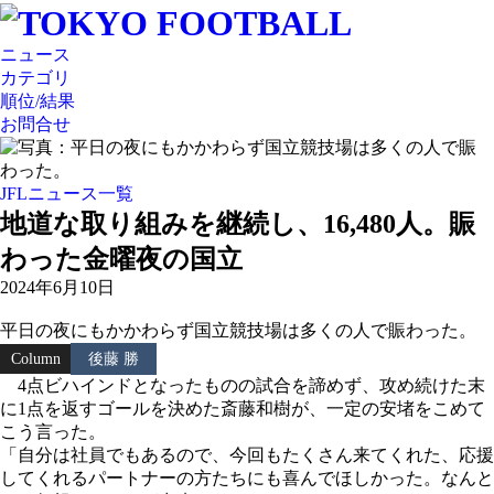
ニュース
カテゴリ
順位/結果
お問合せ
JFLニュース一覧
地道な取り組みを継続し、16,480人。賑
わった金曜夜の国立
2024年6月10日
平日の夜にもかかわらず国立競技場は多くの人で賑わった。
Column
後藤 勝
4点ビハインドとなったものの試合を諦めず、攻め続けた末
に1点を返すゴールを決めた斎藤和樹が、一定の安堵をこめて
こう言った。
「自分は社員でもあるので、今回もたくさん来てくれた、応援
してくれるパートナーの方たちにも喜んでほしかった。なんと