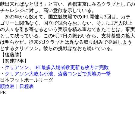
献出来ればなと思う」と言い、首都東京に在るクラブとしての
チャレンジに対し、高い意欲を示している。
2022年から数えて、国立競技場でのJFL開催も3回目。カテ
ゴリーに関係なく、国立で試合をおこない、そこに1万人以上
の人々を引き寄せるという実績を積み重ねてきたことは、事実
として残っている。この6月7日の賑わいから、支持基盤の拡大
は明らかだ。従来のJクラブとは異なる取り組みで発展しよう
とするクリアソン。彼らの挑戦はなおも続いている。
【後藤勝】
【関連記事】
・
クリアソン、JFL最多入場者数更新も枚方に完敗
・
クリアソン大敗も小池、斎藤コンビで意地の一撃
日本フットボールリーグ
順位表
｜
日程表
PR