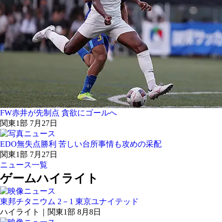
FW赤井が先制点 貪欲にゴールへ
関東1部 7月27日
EDO無失点勝利 苦しい台所事情も攻めの采配
関東1部 7月27日
ニュース一覧
ゲームハイライト
東邦チタニウム 2－1 東京ユナイテッド
ハイライト｜関東1部 8月8日