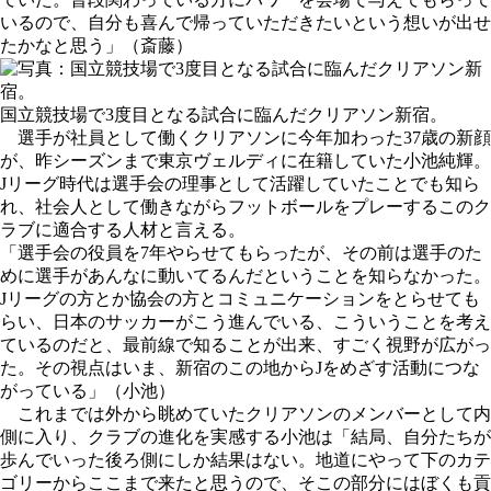
いるので、自分も喜んで帰っていただきたいという想いが出せ
たかなと思う」（斎藤）
国立競技場で3度目となる試合に臨んだクリアソン新宿。
選手が社員として働くクリアソンに今年加わった37歳の新顔
が、昨シーズンまで東京ヴェルディに在籍していた小池純輝。
Jリーグ時代は選手会の理事として活躍していたことでも知ら
れ、社会人として働きながらフットボールをプレーするこのク
ラブに適合する人材と言える。
「選手会の役員を7年やらせてもらったが、その前は選手のた
めに選手があんなに動いてるんだということを知らなかった。
Jリーグの方とか協会の方とコミュニケーションをとらせても
らい、日本のサッカーがこう進んでいる、こういうことを考え
ているのだと、最前線で知ることが出来、すごく視野が広がっ
た。その視点はいま、新宿のこの地からJをめざす活動につな
がっている」（小池）
これまでは外から眺めていたクリアソンのメンバーとして内
側に入り、クラブの進化を実感する小池は「結局、自分たちが
歩んでいった後ろ側にしか結果はない。地道にやって下のカテ
ゴリーからここまで来たと思うので、そこの部分にはぼくも貢