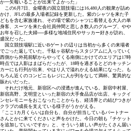
か一矢報いることが出来てよかった」
この6月7日、金曜夜の国立競技場には16,480人の観衆が詰め
かけ、JFLの最多入場者記録を更新した。紫のシャツを来た子
どもを含む家族連れ、その場で紫のシャツに着替える大人の単
身客、スーツを来た会社員仲間と思しき数人のグループ、やや
お年を召した夫婦──多様な地域住民やサッカー好きが訪れ、
盛況だった。
国立競技場駅に近いBゲートの辺りは当初から多くの来場者
でごった返していた。千駄ヶ谷駅からスタジアムに入っていく
西側から外苑前駅からやってくる南側にかけてのエリアは17時
時点では人影はまばらだったが、18時を過ぎるとどのキッチン
カーにも行列が出来、やはり人で溢れかえる結果になった。も
ちろん近くのコンビニもレジに人が列をなして満杯。驚異的な
賑わいだった。
それだけ地元、新宿区への浸透が進んでいる。新宿中村屋、
新宿高野、文明堂といった新宿の大手食品店が出店、キックイ
ンセレモニーをおこなったことからも、経済界との結びつきが
クラブの成長を支えている様子がうかがえる。
「ここ1カ月くらいは自分も、自分が担当しているパートナー
さんとかに来てくださいと声をかけた。今日の朝も『チケット
を追加していいですか』と、そういう嬉しい声がたくさん届い
ていた。普段関わっている方にパワーを会場で与えてもらって