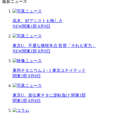
最新ニュース
高木、好アシストも悔しさ
NEW
関東1部 8月9日
東京U、不運な痛恨失点 監督「それも実力」
NEW
関東1部 8月9日
東邦チタニウム 2－1 東京ユナイテッド
関東1部 8月8日
東京U、首位東チタに逆転負け 関東1部
関東1部 8月8日