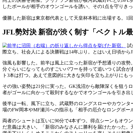
同士の決勝を開催。クリアソン新宿が横河武蔵野FCとのJFL
したボールが相手のオウンゴールを誘い、その1点を守りき
優勝した新宿は東京都代表として天皇杯本戦に出場する。1回
JFL勢対決 新宿が渋く制す「ベクトル
試
際立ち、社会人による決勝戦は14年ぶり。とはいえ日頃から
強風も影響した。前半は風上に立った新宿が予想通りの攻勢
分ぐらいになってものすごいパワーを持って追いつく試合が
ト3本は打つ。あえて意図的に大きな矢印を立ち上がりにも
その強い姿勢は21分に実った。GK浅沼から敵陣深くを狙う
者がゴールに向かって殺到するなかでオウンゴールを引き出
後半は一転、風下に立ち、武蔵野のロングスローやカウンタ
場のFW岡本やMF瀬川への指示も「相手の厄介なロングボ
両者のシュートは互いに90分で4本ずつ。得点シーンもオウ
だ意義は大きい。「新宿のみなさんに勝利を届けたかった。