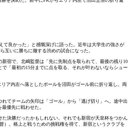
の優勝を決めた。前半にFKからエリア内左で沼田圭悟の折り返
えて良かった」と感慨深げに語った。近年は大学生の強さが
がら互いに勝ちに徹する渋めの試合になった。
新宿で、北嶋監督は「先に先制点を取られて、最後の残り10
で「最初の15分までに点を取る、それが叶わないならシュー
のエリア内左へ落としたボールを沼田がゴール前に折り返し。両
つれてチームの矢印は「ゴール」から「逃げ切り」へ。途中出
を最優先に戦わせた。
欠けた決勝だったかもしれない。それでも新宿が天皇杯をつかん
監督）。格上と戦うための挑戦権を得て、新宿というクラブを