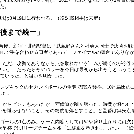
勢同士の対戦を1－0で制し、2023年以来となる3年ぶり2度目
った。
戦は8月19日に行われる。（※対戦相手は未定）
最後まで統一」
合後、新宿・北嶋監督は「武蔵野さんと社会人同士で決勝を戦
JFLで手を合わせる両者とあって、ファイナルの舞台でありな
。ただ、攻勢でありながら点を取れないゲームが続くのが今季の
多い」。だったらそのパワーを今日は最初から出そうということ
っていった」と狙いを明かした。
ロングキックのセカンドボールの争奪でFKを獲得。10番島田
した。
ーからピンチもあったが、守備陣が踏ん張った。時間が経つに
ールを蹴らせないこと、その精度を落とすこと」と監督は無失点
ンゴールの1点のみ。ゲーム内容としてはやや盛り上がりには
天皇杯ではJリーグチームを相手に旋風を巻き起こしたい」（