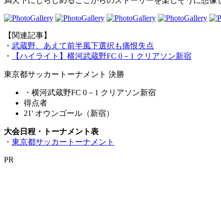
満天下にしらしめるここからのストーリーを楽しそうに想像
【関連記事】
・
武蔵野、あえて前半風下選択も痛恨失点
・
【ハイライト】横河武蔵野FC 0－1 クリアソン新宿
東京都サッカートーナメント 決勝
・横河武蔵野FC 0－1 クリアソン新宿
得点者
21' オウンゴール（新宿）
大会日程・トーナメント表
・
東京都サッカートーナメント
PR