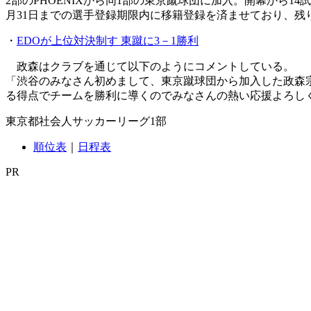
2部のPHOENIXから同1部の東京蹴球団に加入。開幕から1
月31日までの選手登録期限内に移籍登録を済ませており、残
・
EDOが上位対決制す 東蹴に3－1勝利
政森はクラブを通じて以下のようにコメントしている。
「渋谷のみなさん初めまして、東京蹴球団から加入した政森
る得点でチームを勝利に導くのでみなさんの熱い応援よろし
東京都社会人サッカーリーグ1部
順位表
｜
日程表
PR