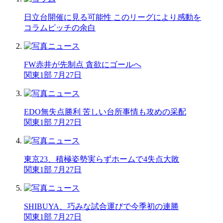
日立台開催に見る可能性 このリーグにより感動を
コラム
ピッチの余白
FW赤井が先制点 貪欲にゴールへ
関東1部 7月27日
EDO無失点勝利 苦しい台所事情も攻めの采配
関東1部 7月27日
東京23、積極姿勢実らずホームで4失点大敗
関東1部 7月27日
SHIBUYA、巧みな試合運びで今季初の連勝
関東1部 7月27日