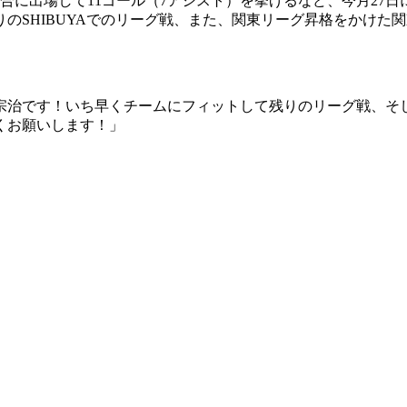
4試合に出場して11ゴール（7アシスト）を挙げるなど、今月27
りのSHIBUYAでのリーグ戦、また、関東リーグ昇格をかけ
宗治です！いち早くチームにフィットして残りのリーグ戦、そ
くお願いします！」