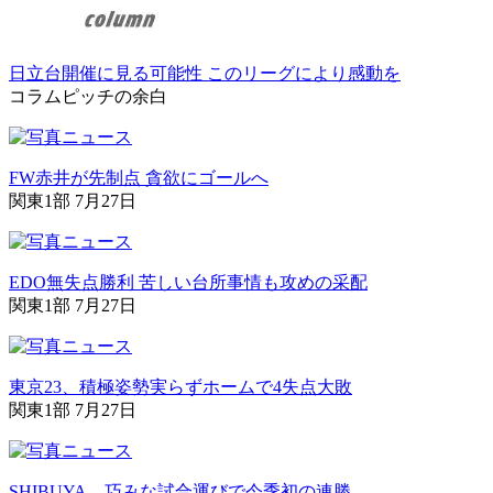
日立台開催に見る可能性 このリーグにより感動を
コラム
ピッチの余白
FW赤井が先制点 貪欲にゴールへ
関東1部 7月27日
EDO無失点勝利 苦しい台所事情も攻めの采配
関東1部 7月27日
東京23、積極姿勢実らずホームで4失点大敗
関東1部 7月27日
SHIBUYA、巧みな試合運びで今季初の連勝