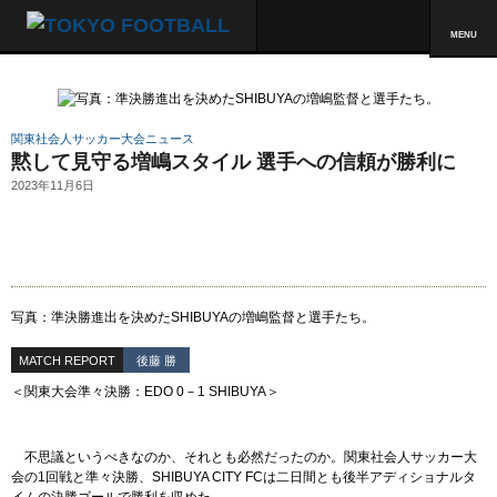
MENU
関東社会人サッカー大会ニュース
黙して見守る増嶋スタイル 選手への信頼が勝利に
2023年11月6日
写真：準決勝進出を決めたSHIBUYAの増嶋監督と選手たち。
MATCH REPORT
後藤 勝
＜関東大会準々決勝：EDO 0－1 SHIBUYA＞
不思議というべきなのか、それとも必然だったのか。関東社会人サッカー大
会の1回戦と準々決勝、SHIBUYA CITY FCは二日間とも後半アディショナルタ
イムの決勝ゴールで勝利を収めた。