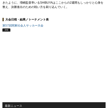
きたように、増嶋監督率いるSHIBUYAはここからの2週間もしっかりと心身を
整え、決勝進出のための戦い方を刷り込んでいく。
大会日程・結果／トーナメント表
第57回関東社会人サッカー大会
PR
最新ニュース