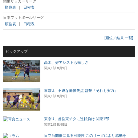
関東サッカーリーグ
順位表
｜
日程表
日本フットボールリーグ
順位表
｜
日程表
[順位／結果 一覧]
ピックアップ
高木、好アシストも悔しさ
関東1部 8月9日
東京U、不運な痛恨失点 監督「それも実力」
関東1部 8月9日
東京U、首位東チタに逆転負け 関東1部
関東1部 8月8日
日立台開催に見る可能性 このリーグにより感動を