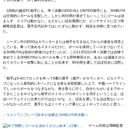
1回戦の越谷FC相手にも、準々決勝のEDO ALL UNITED相手にも、SHIBUYA
は圧倒的にボールを支配した。しかし90分間が過ぎてもいっこうにゴールは決
まらず、スコアは動かない。もどかしい試合展開だが、ピッチサイドに立つ増
嶋竜也監督は、選手交代以外ではいたずらに動かず、戦況を冷静に見つめてい
た。
シーズン中のEDOはカウンターまたは相手を引き込んでからの速攻を得意と
している。奪って攻めるスタイルだけに、ボールを保持してパスをつないでく
るSHIBUYAは恰好の餌食のはずだったが、この11月5日の準々決勝では自陣で
攻めてくるSHIBUYAからボールを奪っても即時奪回され、あるいは減速させら
れてカウンター攻撃に転じることが出来ず、90分間を通してほぼ完全に沈黙し
た。
「相手は5-4のブロックを作って6番の選手（瀬戸）がカウンター。ビルドアッ
プになったら変則的に4バックになる形も全部把握した上で、中盤ハーフライン
でしっかりボールをつなぎながら、角を取りに行く。自分たちがいままでやっ
てきたことをやりながら相手のストロングのポイントを消すということは、ほ
ぼパーフェクトに出来たのではないかな、と。試合を通してもほぼ危ないシー
ンがなかったので、選手たちはミーティング通りによくやってくれたと思う」
・
ラストワンプレーで鈴木が決勝点 SHIBUYA準決勝へ
ゲーム内容は増嶋監督