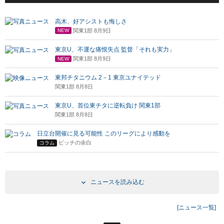
高木、好アシストも悔しさ
関東1部 8月9日
NEW
東京U、不運な痛恨失点 監督「それも実力」
関東1部 8月9日
NEW
東邦チタニウム 2－1 東京ユナイテッド
関東1部 8月8日
東京U、首位東チタに逆転負け 関東1部
関東1部 8月8日
日立台開催に見る可能性 このリーグにより感動を
ピッチの余白
コラム
ニュースを読み込む
[ニュース一覧]