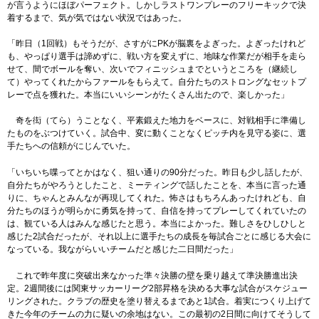
が言うようにほぼパーフェクト。しかしラストワンプレーのフリーキックで決
着するまで、気が気ではない状況ではあった。
「昨日（1回戦）もそうだが、さすがにPKが脳裏をよぎった。よぎったけれど
も、やっぱり選手は諦めずに、戦い方を変えずに、地味な作業だが相手を走ら
せて、間でボールを奪い、次いでフィニッシュまでというところを（継続し
て）やってくれたからファールをもらえて。自分たちのストロングなセットプ
レーで点を獲れた。本当にいいシーンがたくさん出たので、楽しかった」
奇を衒（てら）うことなく、平素鍛えた地力をベースに、対戦相手に準備し
たものをぶつけていく。試合中、変に動くことなくピッチ内を見守る姿に、選
手たちへの信頼がにじんでいた。
「いちいち喋ってとかはなく、狙い通りの90分だった。昨日も少し話したが、
自分たちがやろうとしたこと、ミーティングで話したことを、本当に言った通
りに、ちゃんとみんなが再現してくれた。怖さはもちろんあったけれども、自
分たちのほうが明らかに勇気を持って、自信を持ってプレーしてくれていたの
は、観ている人はみんな感じたと思う。本当によかった。難しさをひしひしと
感じた2試合だったが、それ以上に選手たちの成長を毎試合ごとに感じる大会に
なっている。我ながらいいチームだと感じた二日間だった」
これで昨年度に突破出来なかった準々決勝の壁を乗り越えて準決勝進出決
定。2週間後には関東サッカーリーグ2部昇格を決める大事な試合がスケジュー
リングされた。クラブの歴史を塗り替えるまであと1試合。着実につくり上げて
きた今年のチームの力に疑いの余地はない。この最初の2日間に向けてそうして