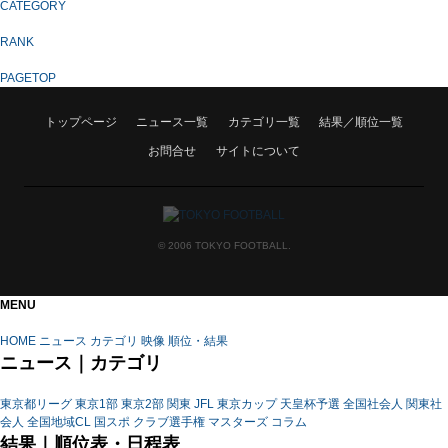
CATEGORY
RANK
PAGETOP
トップページ
ニュース一覧
カテゴリ一覧
結果／順位一覧
お問合せ
サイトについて
© 2006 TOKYO FOOTBALL.
MENU
HOME
ニュース
カテゴリ
映像
順位・結果
ニュース｜カテゴリ
東京都リーグ
東京1部
東京2部
関東
JFL
東京カップ
天皇杯予選
全国社会人
関東社
会人
全国地域CL
国スポ
クラブ選手権
マスターズ
コラム
結果｜順位表・日程表