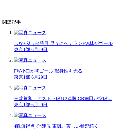
関連記事
しながわが4勝目 早々にベテランFW林がゴール
東京1部 6月29日
FW小口が初ゴール 献身性も光る
東京1部 6月29日
三菱養和、アストラ破り2連勝 CB細田が突破口
東京1部 6月29日
4戦無得点で4連敗 東蹴、苦しい状況続く