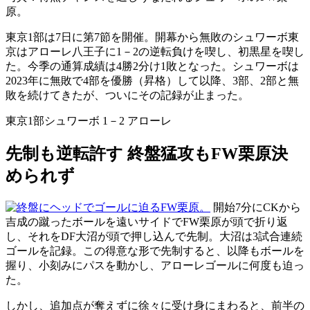
原。
東京1部は7日に第7節を開催。開幕から無敗のシュワーボ東
京はアローレ八王子に1－2の逆転負けを喫し、初黒星を喫し
た。今季の通算成績は4勝2分け1敗となった。シュワーボは
2023年に無敗で4部を優勝（昇格）して以降、3部、2部と無
敗を続けてきたが、ついにその記録が止まった。
東京1部
シュワーボ 1－2 アローレ
先制も逆転許す 終盤猛攻もFW栗原決
められず
開始7分にCKから
吉成の蹴ったボールを遠いサイドでFW栗原が頭で折り返
し、それをDF大沼が頭で押し込んで先制。大沼は3試合連続
ゴールを記録。この得意な形で先制すると、以降もボールを
握り、小刻みにパスを動かし、アローレゴールに何度も迫っ
た。
しかし、追加点が奪えずに徐々に受け身にまわると、前半の