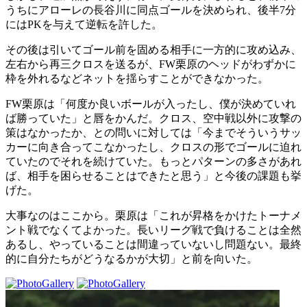
うちにアローレの長谷川に同点ゴールを決められ、後半7分
にはPKを与えて逆転を許した。
その後は引いてゴール前を固める相手に一方的に攻め込み、
左右から再三クロスを送るが、FW栗原のヘッドがわずかに
枠を外れるなどネットを揺らすことができなかった。
FW栗原は「何度か良いボールが入ったし、僕が決めていれ
ば勝っていた」と唇をかんだ。クロス、空中戦以外に攻撃の
策はなかったか、との問いに対しては「今までそういうサッ
カーに向き合ってこなかったし、クロスの形でゴールに迫れ
ていたのでそれを続けていた。もっとパターンの多さがあれ
ば、相手を困らせることはできたと思う」と今後の課題も挙
げた。
大事なのはここから。栗原は「これが昇格をかけたトーナメ
ント戦でなくてよかった。長いリーグ戦で負けることは全然
あるし、やっていることは間違っていないし問題ない。最終
的に自分たちがどうなるかが大切」と前を向いた。