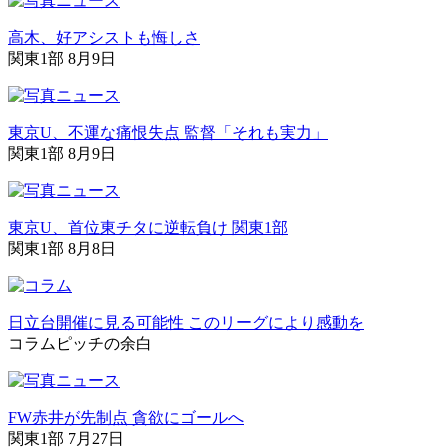
高木、好アシストも悔しさ
関東1部 8月9日
東京U、不運な痛恨失点 監督「それも実力」
関東1部 8月9日
東京U、首位東チタに逆転負け 関東1部
関東1部 8月8日
日立台開催に見る可能性 このリーグにより感動を
コラム
ピッチの余白
FW赤井が先制点 貪欲にゴールへ
関東1部 7月27日