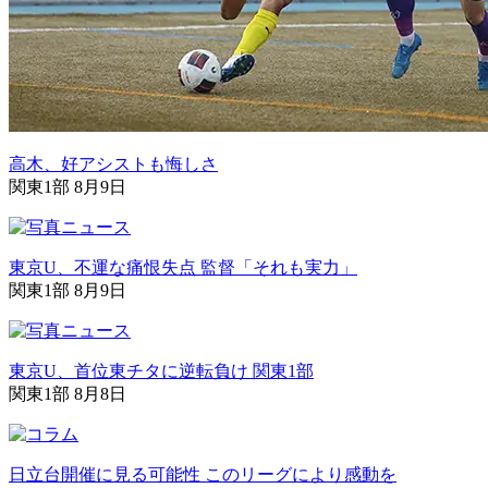
高木、好アシストも悔しさ
関東1部 8月9日
東京U、不運な痛恨失点 監督「それも実力」
関東1部 8月9日
東京U、首位東チタに逆転負け 関東1部
関東1部 8月8日
日立台開催に見る可能性 このリーグにより感動を