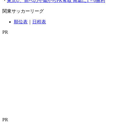
・
東京U、前への守備からPK奪取 南葛に1－0勝利
関東サッカーリーグ
順位表
｜
日程表
PR
PR