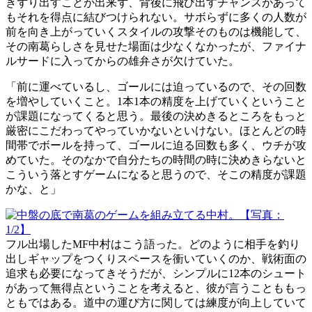
きずり出すことが出来ず、背後に飛び出すチャンスがあって
もそれを得点に結びつけられない。サボらずに多くの人数が
前を向き上がっていくスタイルの攻撃そのものは機能して、
その南葛らしさを見せた場面は少なくなかったが、ファイナ
ルサードに入ってからの雄弁さが欠けていた。
「前に運べているし、ゴールには迫っているので、その回数
を増やしていくこと。1本1本の精度を上げていくということ
が課題になってくると思う。最後の決めきるところをもっと
厳密にこだわってやっていかないといけない。ほとんどの時
間帯でボールを持って、ゴールに迫る回数も多く、ウチが攻
めていた。そのなかで自分たちの時間の時に決めきらないと
こういう落とすゲームになると思うので、そこの精度が課題
かな、と」
フル出場したMF中村はこう語った。どのように相手を釣り
出しギャップをつくりスペースを衝いていくのか、戦術面の
追求も必要になってきそうだが、シンプルに12本のシュート
があって無得点ということを考えると、彼が言うことももっ
ともではある。道中の運び方に関しては練度が向上していて