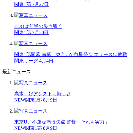
関東1部 7月27日
EDOは前半の失点響く
関東1部 7月20日
関東1部開幕 南葛、東京Uが白星発進 エリースは敗戦
関東リーグ 4月4日
最新ニュース
高木、好アシストも悔しさ
NEW
関東1部 8月9日
東京U、不運な痛恨失点 監督「それも実力」
NEW
関東1部 8月9日