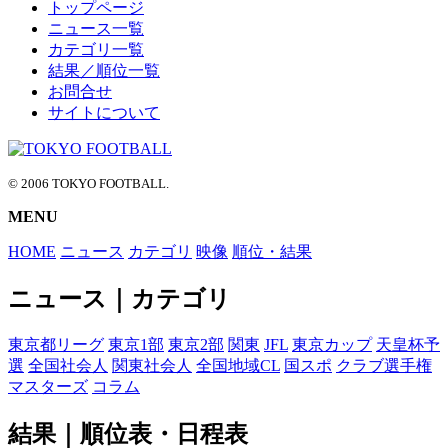
トップページ
HOME
ニュース一覧
NEWS
カテゴリ一覧
結果／順位一覧
CATEGORY
お問合せ
サイトについて
RANK
PAGETOP
© 2006 TOKYO FOOTBALL.
MENU
HOME
ニュース
カテゴリ
映像
順位・結果
ニュース｜カテゴリ
東京都リーグ
東京1部
東京2部
関東
JFL
東京カップ
天皇杯予
選
全国社会人
関東社会人
全国地域CL
国スポ
クラブ選手権
マスターズ
コラム
結果｜順位表・日程表