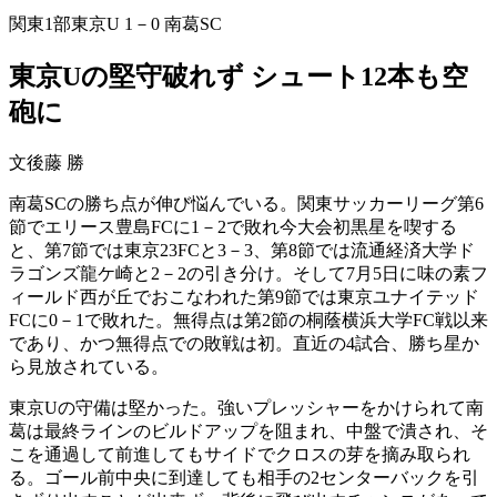
関東1部
東京U 1－0 南葛SC
東京Uの堅守破れず シュート12本も空
砲に
文
後藤 勝
南葛SCの勝ち点が伸び悩んでいる。関東サッカーリーグ第6
節でエリース豊島FCに1－2で敗れ今大会初黒星を喫する
と、第7節では東京23FCと3－3、第8節では流通経済大学ド
ラゴンズ龍ケ崎と2－2の引き分け。そして7月5日に味の素フ
ィールド西が丘でおこなわれた第9節では東京ユナイテッド
FCに0－1で敗れた。無得点は第2節の桐蔭横浜大学FC戦以来
であり、かつ無得点での敗戦は初。直近の4試合、勝ち星か
ら見放されている。
東京Uの守備は堅かった。強いプレッシャーをかけられて南
葛は最終ラインのビルドアップを阻まれ、中盤で潰され、そ
こを通過して前進してもサイドでクロスの芽を摘み取られ
る。ゴール前中央に到達しても相手の2センターバックを引