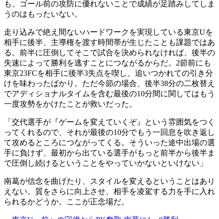
も、ゴール前の攻防に優れないことで成績が足踏みしてしま
うのはもったいない。
走り込みで絶え間ないハードワークを実現している東京Uを
相手に後半、主導権を渡す時間帯が生じたことも課題ではあ
る。前半に圧倒してそこで試合を決められなければ、後半の
失速によって勝利を逃すことにつながるからだ。2節前にも
東京23FCを相手に後半3失点を喫し、追いつかれての引き分
けを味わったばかり。ただ今節の場合、後半38分の二枚替え
でアディショナルタイムを含む最後の10分間に関してはもう
一度攻勢をかけたことが救いだった。
「交代選手が『ゲームを変えていくぞ』という雰囲気をつく
ってくれるので、それが最後の10分でもう一回息を吹き返し
て攻めるところにつながってくる。そういった途中出場の選
手に負けず、最初から出ている選手がもっと前半から後半ま
で圧倒し続けるということをやっていかないといけない」
南葛が信念を曲げたり、スタイルを変えるということはあり
えない。質をさらに向上させ、相手を凌駕する力を手に入れ
られるかどうか。ここが正念場だ。