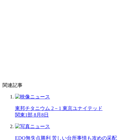
関連記事
東邦チタニウム 2－1 東京ユナイテッド
関東1部 8月8日
EDO無失点勝利 苦しい台所事情も攻めの采配