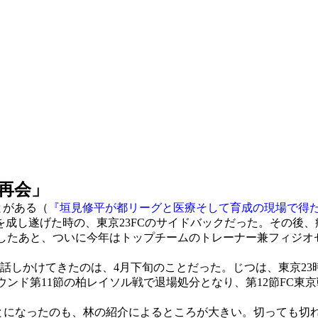
再会」
とがある（
『垣見修平が都リーグと医療そして育成の現場で得
成し遂げた時の、東京23FCのサイドバックだった。その後、
で仕事をしたあと、ついに今年はトップチームのトレーナー兼フィ
話しかけてきたのは、4月下旬のことだった。じつは、東京23
ラウンド第11節の柏レイソル戦で退場処分となり、第12節FC
ることになったのも、林の紹介によるところが大きい。切っても