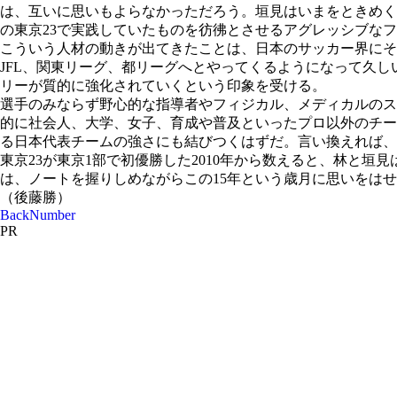
は、互いに思いもよらなかっただろう。垣見はいまをときめく
の東京23で実践していたものを彷彿とさせるアグレッシブなフ
こういう人材の動きが出てきたことは、日本のサッカー界にそ
JFL、関東リーグ、都リーグへとやってくるようになって久
リーが質的に強化されていくという印象を受ける。
選手のみならず野心的な指導者やフィジカル、メディカルのス
的に社会人、大学、女子、育成や普及といったプロ以外のチー
る日本代表チームの強さにも結びつくはずだ。言い換えれば、
東京23が東京1部で初優勝した2010年から数えると、林と
は、ノートを握りしめながらこの15年という歳月に思いをは
（後藤勝）
BackNumber
PR