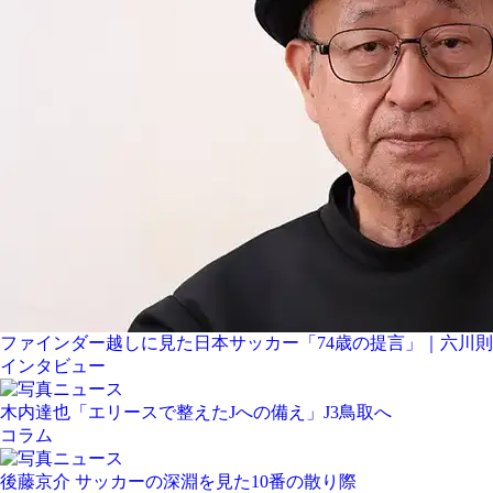
ファインダー越しに見た日本サッカー「74歳の提言」｜六川則
インタビュー
木内達也「エリースで整えたJへの備え」J3鳥取へ
コラム
後藤京介 サッカーの深淵を見た10番の散り際