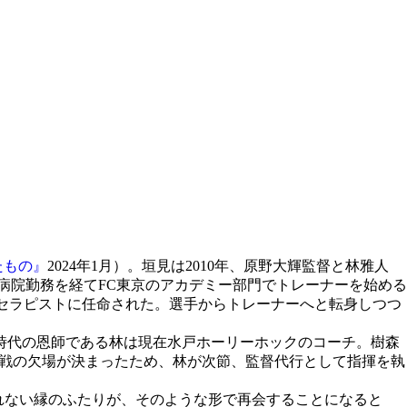
たもの』
2024年1月）。垣見は2010年、原野大輝監督と林雅人
病院勤務を経てFC東京のアカデミー部門でトレーナーを始める
ジオセラピストに任命された。選手からトレーナーへと転身しつつ
時代の恩師である林は現在水戸ホーリーホックのコーチ。樹森
東京戦の欠場が決まったため、林が次節、監督代行として指揮を執
切れない縁のふたりが、そのような形で再会することになると