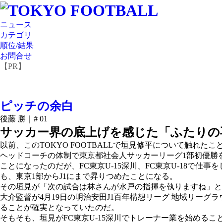
ニュース
カテゴリ
順位/結果
お問合せ
【PR】
ピッチの余白
後藤 勝｜
# 01
サッカー界の底上げを感じた「ふたりの
以前、このTOKYO FOOTBALLで垣見修平について触れたこ
ヘッドコーチの体制で東京都社会人サッカーリーグ1部初優勝を
ことになったのだが、FC東京U-15深川、FC東京U-18
も、東京1部からJ1にまで昇りつめたことになる。
その垣見が「次の試合は林さんが水戸の指揮を執りますね」と
大介監督が4月19日の明治安田J1百年構想リーグ 地域リーグ
ることが確実となっていたのだ。
そもそも、垣見がFC東京U-15深川でトレーナー業を始め