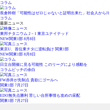
コラム
長倉幹樹「可能性はゼロじゃないと証明出来た」社会人からJ
コラム
最新ニュース
東邦チタニウム 2－1 東京ユナイテッド
NEW
関東1部 8月8日
東京U、首位東チタに逆転負け 関東1部
NEW
関東1部 8月8日
日立台開催に見る可能性 このリーグにより感動を
コラム
ピッチの余白
FW赤井が先制点 貪欲にゴールへ
関東1部 7月27日
EDO無失点勝利 苦しい台所事情も攻めの采配
関東1部 7月27日