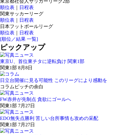
東京都社会人サッカーリーグ2部
順位表
｜
日程表
関東サッカーリーグ
順位表
｜
日程表
日本フットボールリーグ
順位表
｜
日程表
[順位／結果 一覧]
ピックアップ
東京U、首位東チタに逆転負け 関東1部
関東1部 8月8日
日立台開催に見る可能性 このリーグにより感動を
コラム
ピッチの余白
FW赤井が先制点 貪欲にゴールへ
関東1部 7月27日
EDO無失点勝利 苦しい台所事情も攻めの采配
関東1部 7月27日