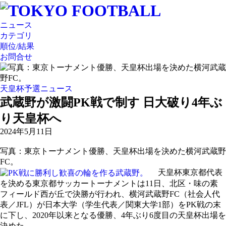
ニュース
カテゴリ
順位/結果
お問合せ
天皇杯予選ニュース
武蔵野が激闘PK戦で制す 日大破り4年ぶ
り天皇杯へ
2024年5月11日
写真：東京トーナメント優勝、天皇杯出場を決めた横河武蔵野
FC。
天皇杯東京都代表
を決める東京都サッカートーナメントは11日、北区・味の素
フィールド西が丘で決勝が行われ、横河武蔵野FC（社会人代
表／JFL）が日本大学（学生代表／関東大学1部）をPK戦の末
に下し、2020年以来となる優勝、4年ぶり6度目の天皇杯出場を
決めた。