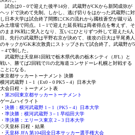
試合は0－0で迎えた後半14分、武蔵野がCKから新関成弥が
ヘッドで決めて先制。しかし、逃げ切りをはかった武蔵野に対
し日本大学は試合終了間際にCKの流れから國枝蒼空が蹴り込
み土壇場で同点。1－1で迎えた延長戦は両者得点を奪えず、そ
のままPK戦に突入となり、互いにひとりずつ外して迎えた6人
目。先行の武蔵野は平野右京が決めて、後攻の日大は平尾勇人
のキックがGK末次敦貴にストップされて試合終了。武蔵野が5
－4で制した。
武蔵野は天皇杯1回戦で栃木県代表の栃木シティ（JFL）と
戦い、勝てば2回戦でJ1の北海道コンサドーレ札幌と対戦する
ことになる。
東京都サッカートーナメント 決勝
横河武蔵野 1－1（Ex0－0 PK5－4）日本大学
大会日程・トーナメント表
・
第29回東京都サッカートーナメント
ゲームハイライト
・
決勝：横河武蔵野 1－1（PK5－4）日本大学
・
準決勝：横河武蔵野 3－1 早稲田大学
・
準決勝：エリース東京 2－3 日本大学
◇天皇杯 日程・結果
・
天皇杯 JFA 第104回全日本サッカー選手権大会