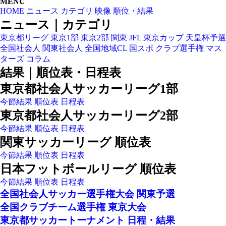
PAGETOP
MENU
HOME
ニュース
カテゴリ
映像
順位・結果
ニュース｜カテゴリ
東京都リーグ
東京1部
東京2部
関東
JFL
東京カップ
天皇杯予選
全国社会人
関東社会人
全国地域CL
国スポ
クラブ選手権
マス
ターズ
コラム
結果｜順位表・日程表
東京都社会人サッカーリーグ1部
今節結果
順位表
日程表
東京都社会人サッカーリーグ2部
今節結果
順位表
日程表
関東サッカーリーグ 順位表
今節結果
順位表
日程表
日本フットボールリーグ 順位表
今節結果
順位表
日程表
全国社会人サッカー選手権大会 関東予選
全国クラブチーム選手権 東京大会
東京都サッカートーナメント 日程・結果