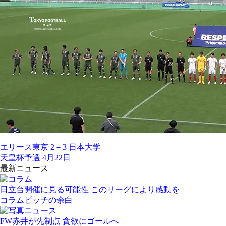
エリース東京 2－3 日本大学
天皇杯予選 4月22日
最新ニュース
日立台開催に見る可能性 このリーグにより感動を
コラム
ピッチの余白
FW赤井が先制点 貪欲にゴールへ