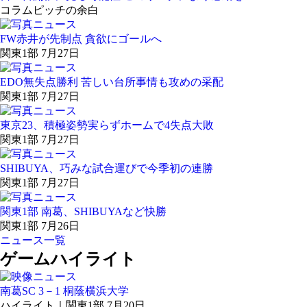
コラム
ピッチの余白
FW赤井が先制点 貪欲にゴールへ
関東1部 7月27日
EDO無失点勝利 苦しい台所事情も攻めの采配
関東1部 7月27日
東京23、積極姿勢実らずホームで4失点大敗
関東1部 7月27日
SHIBUYA、巧みな試合運びで今季初の連勝
関東1部 7月27日
関東1部 南葛、SHIBUYAなど快勝
関東1部 7月26日
ニュース一覧
ゲームハイライト
南葛SC 3－1 桐蔭横浜大学
ハイライト｜関東1部 7月20日