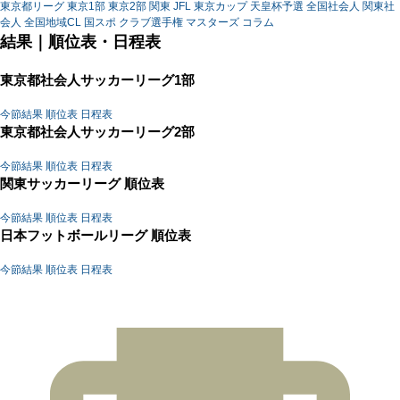
東京都リーグ
東京1部
東京2部
関東
JFL
東京カップ
天皇杯予選
全国社会人
関東社
会人
全国地域CL
国スポ
クラブ選手権
マスターズ
コラム
結果｜順位表・日程表
東京都社会人サッカーリーグ1部
今節結果
順位表
日程表
東京都社会人サッカーリーグ2部
今節結果
順位表
日程表
関東サッカーリーグ 順位表
今節結果
順位表
日程表
日本フットボールリーグ 順位表
今節結果
順位表
日程表