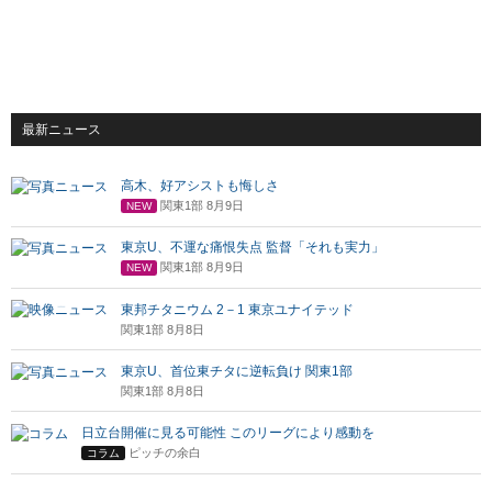
最新ニュース
高木、好アシストも悔しさ
関東1部 8月9日
NEW
東京U、不運な痛恨失点 監督「それも実力」
関東1部 8月9日
NEW
東邦チタニウム 2－1 東京ユナイテッド
関東1部 8月8日
東京U、首位東チタに逆転負け 関東1部
関東1部 8月8日
日立台開催に見る可能性 このリーグにより感動を
ピッチの余白
コラム