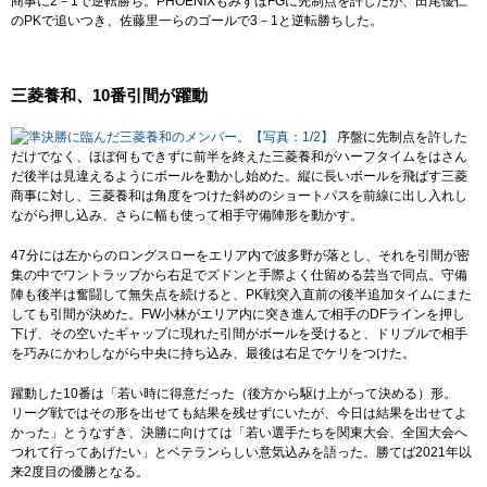
商事に2－1で逆転勝ち。PHOENIXもみずほFGに先制点を許したが、田尾優仁
のPKで追いつき、佐藤里一らのゴールで3－1と逆転勝ちした。
三菱養和、10番引間が躍動
序盤に先制点を許した
だけでなく、ほぼ何もできずに前半を終えた三菱養和がハーフタイムをはさん
だ後半は見違えるようにボールを動かし始めた。縦に長いボールを飛ばす三菱
商事に対し、三菱養和は角度をつけた斜めのショートパスを前線に出し入れし
ながら押し込み、さらに幅も使って相手守備陣形を動かす。
47分には左からのロングスローをエリア内で波多野が落とし、それを引間が密
集の中でワントラップから右足でズドンと手際よく仕留める芸当で同点。守備
陣も後半は奮闘して無失点を続けると、PK戦突入直前の後半追加タイムにまた
しても引間が決めた。FW小林がエリア内に突き進んで相手のDFラインを押し
下げ、その空いたギャップに現れた引間がボールを受けると、ドリブルで相手
を巧みにかわしながら中央に持ち込み、最後は右足でケリをつけた。
躍動した10番は「若い時に得意だった（後方から駆け上がって決める）形。
リーグ戦ではその形を出せても結果を残せずにいたが、今日は結果を出せてよ
かった」とうなずき、決勝に向けては「若い選手たちを関東大会、全国大会へ
つれて行ってあげたい」とベテランらしい意気込みを語った。勝てば2021年以
来2度目の優勝となる。