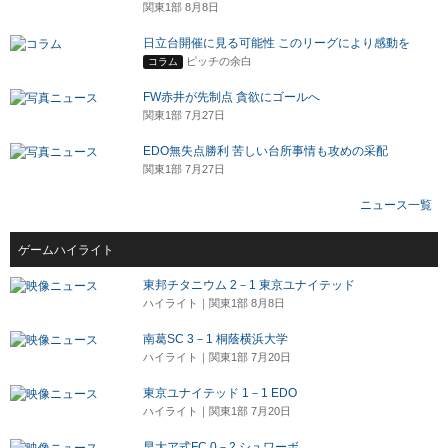
関東1部 8月8日
日立台開催に見る可能性 このリーグにより感動を
ピッチの余白
コラム
FW赤井が先制点 貪欲にゴールへ
関東1部 7月27日
EDO無失点勝利 苦しい台所事情も攻めの采配
関東1部 7月27日
ニュース一覧
ゲームハイライト
東邦チタニウム 2－1 東京ユナイテッド
ハイライト｜関東1部 8月8日
南葛SC 3－1 桐蔭横浜大学
ハイライト｜関東1部 7月20日
東京ユナイテッド 1－1 EDO
ハイライト｜関東1部 7月20日
早大ア式FC 0－2 シュワーボ