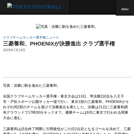
MENU
クラブチームサッカー選手権ニュース
三菱養和、PHOENIXが決勝進出 クラブ選手権
2025年7月14日
写真：決勝に駒を進めた三菱養和。
全国クラブチームサッカー選手権・東京大会は13日、準決勝2試合を八王子
市・戸吹スポーツ公園サッカー場で行い、東京1部の三菱養和、PHOENIXがそ
れぞれ同2部のチームを退けて決勝進出を果たした。決勝は21日に三菱養和調
布グラウンドで17時30分キックオフ。優勝チームは8月に東京で行われる関東
大会に進む。
三菱養和は試合終了間際に引間俊也がこの日2点目となるゴールを決めて、三菱