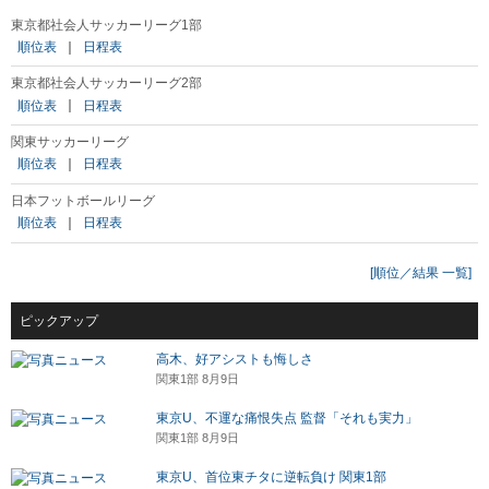
東京都社会人サッカーリーグ1部
順位表
｜
日程表
東京都社会人サッカーリーグ2部
順位表
｜
日程表
関東サッカーリーグ
順位表
｜
日程表
日本フットボールリーグ
順位表
｜
日程表
[順位／結果 一覧]
ピックアップ
高木、好アシストも悔しさ
関東1部 8月9日
東京U、不運な痛恨失点 監督「それも実力」
関東1部 8月9日
東京U、首位東チタに逆転負け 関東1部