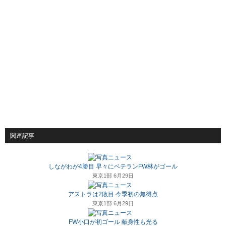
関連記事
しながわが4勝目 早々にベテランFW林がゴール
東京1部 6月29日
アストラは2敗目 今季初の無得点
東京1部 6月29日
FW小口が初ゴール 献身性も光る