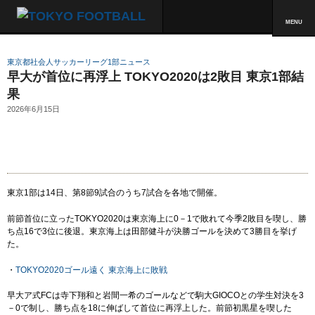
MENU
東京都社会人サッカーリーグ1部ニュース
早大が首位に再浮上 TOKYO2020は2敗目 東京1部結
果
2026年6月15日
東京1部は14日、第8節9試合のうち7試合を各地で開催。
前節首位に立ったTOKYO2020は東京海上に0－1で敗れて今季2敗目を喫し、勝
ち点16で3位に後退。東京海上は田部健斗が決勝ゴールを決めて3勝目を挙げ
た。
・
TOKYO2020ゴール遠く 東京海上に敗戦
早大ア式FCは寺下翔和と岩間一希のゴールなどで駒大GIOCOとの学生対決を3
－0で制し、勝ち点を18に伸ばして首位に再浮上した。前節初黒星を喫した