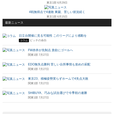
東京1部 6月29日
4戦無得点で4連敗 東蹴、苦しい状況続く
東京1部 6月15日
最新ニュース
日立台開催に見る可能性 このリーグにより感動を
ピッチの余白
コラム
FW赤井が先制点 貪欲にゴールへ
関東1部 7月27日
EDO無失点勝利 苦しい台所事情も攻めの采配
関東1部 7月27日
東京23、積極姿勢実らずホームで4失点大敗
関東1部 7月27日
SHIBUYA、巧みな試合運びで今季初の連勝
関東1部 7月27日