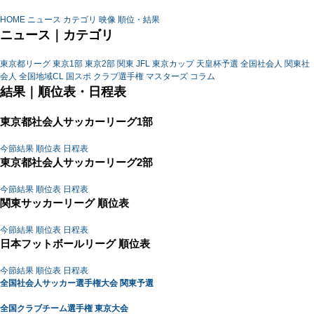
HOME
ニュース
カテゴリ
映像
順位・結果
ニュース｜カテゴリ
東京都リーグ
東京1部
東京2部
関東
JFL
東京カップ
天皇杯予選
全国社会人
関東社
会人
全国地域CL
国スポ
クラブ選手権
マスターズ
コラム
結果｜順位表・日程表
東京都社会人サッカーリーグ1部
今節結果
順位表
日程表
東京都社会人サッカーリーグ2部
今節結果
順位表
日程表
関東サッカーリーグ 順位表
今節結果
順位表
日程表
日本フットボールリーグ 順位表
今節結果
順位表
日程表
全国社会人サッカー選手権大会 関東予選
全国クラブチーム選手権 東京大会