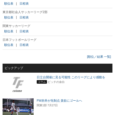
順位表
｜
日程表
東京都社会人サッカーリーグ2部
順位表
｜
日程表
関東サッカーリーグ
順位表
｜
日程表
日本フットボールリーグ
順位表
｜
日程表
[順位／結果 一覧]
ピックアップ
日立台開催に見る可能性 このリーグにより感動を
ピッチの余白
コラム
FW赤井が先制点 貪欲にゴールへ
関東1部 7月27日