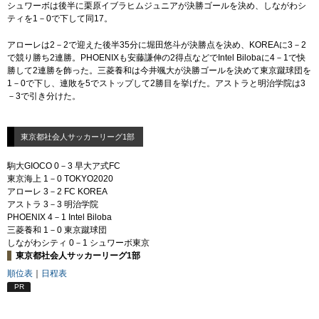
シュワーボは後半に栗原イブラヒムジュニアが決勝ゴールを決め、しながわシ
ティを1－0で下して同17。
アローレは2－2で迎えた後半35分に堀田悠斗が決勝点を決め、KOREAに3－2
で競り勝ち2連勝。PHOENIXも安藤謙伸の2得点などでIntel Bilobaに4－1で快
勝して2連勝を飾った。三菱養和は今井颯大が決勝ゴールを決めて東京蹴球団を
1－0で下し、連敗を5でストップして2勝目を挙げた。アストラと明治学院は3
－3で引き分けた。
東京都社会人サッカーリーグ1部
駒大GIOCO 0－3 早大ア式FC
東京海上 1－0 TOKYO2020
アローレ 3－2 FC KOREA
アストラ 3－3 明治学院
PHOENIX 4－1 Intel Biloba
三菱養和 1－0 東京蹴球団
しながわシティ 0－1 シュワーボ東京
東京都社会人サッカーリーグ1部
順位表
｜
日程表
PR