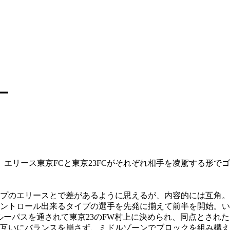
ー
エリース東京FCと東京23FCがそれぞれ相手を凌駕する形で
プのエリースとで差があるように思えるが、内容的には互角。
ントロール出来るタイプの選手を先発に揃えて前半を開始。い
ルーパスを通されて東京23のFW村上に決められ、同点とされた
互いにバランスを崩さず、ミドルゾーンでブロックを組み構え