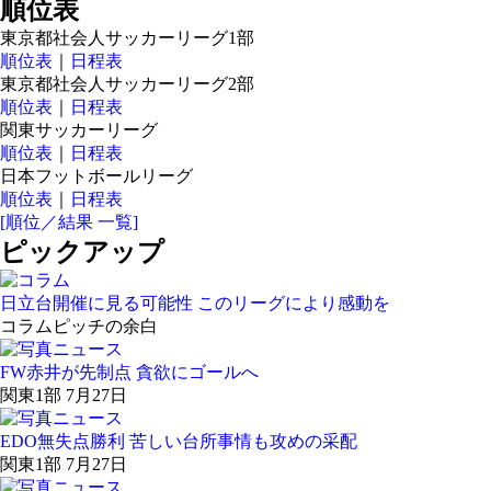
順位表
東京都社会人サッカーリーグ1部
順位表
｜
日程表
東京都社会人サッカーリーグ2部
順位表
｜
日程表
関東サッカーリーグ
順位表
｜
日程表
日本フットボールリーグ
順位表
｜
日程表
[順位／結果 一覧]
ピックアップ
日立台開催に見る可能性 このリーグにより感動を
コラム
ピッチの余白
FW赤井が先制点 貪欲にゴールへ
関東1部 7月27日
EDO無失点勝利 苦しい台所事情も攻めの采配
関東1部 7月27日