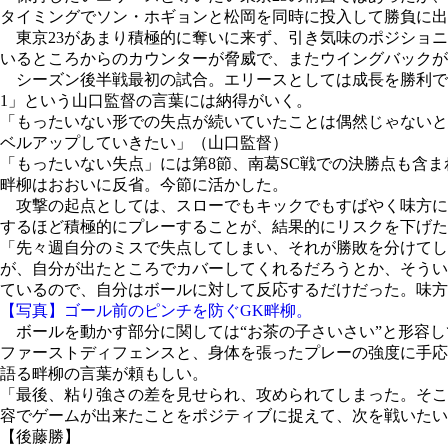
タイミングでソン・ホギョンと松岡を同時に投入して勝負に出
東京23があまり積極的に奪いに来ず、引き気味のポジショニ
いるところからのカウンターが脅威で、またウイングバックが
シーズン後半戦最初の試合。エリースとしては成長を勝利で
1」という山口監督の言葉には納得がいく。
「もったいない形での失点が続いていたことは偶然じゃないと
ベルアップしていきたい」（山口監督）
「もったいない失点」には第8節、南葛SC戦での決勝点も含ま
畔柳はおおいに反省。今節に活かした。
攻撃の起点としては、スローでもキックでもすばやく味方に
するほど積極的にプレーすることが、結果的にリスクを下げた
「先々週自分のミスで失点してしまい、それが勝敗を分けて
が、自分が出たところでカバーしてくれるだろうとか、そうい
ているので、自分はボールに対して反応するだけだった。味方
【写真】ゴール前のピンチを防ぐGK畔柳。
ボールを動かす部分に関しては“お茶の子さいさい”と形容し
ファーストディフェンスと、身体を張ったプレーの強度に手応
語る畔柳の言葉が頼もしい。
「最後、粘り強さの差を見せられ、攻められてしまった。そこ
容でゲームが出来たことをポジティブに捉えて、次を戦いたい
【後藤勝】