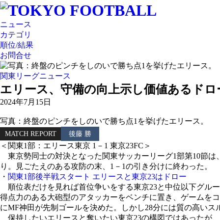
ニュース
カテゴリ
順位/結果
お問合せ
関東リーグニュース
エリース、守備の向上示し価値あるドロ
2024年7月15日
写真：終盤のピンチをしのいで勝ち点1を挙げたエリース。
MATCH REPORT
後藤 勝
＜関東1部：エリース東京 1－1 東京23FC＞
東京勢同士の対決となった関東サッカーリーグ1部第10節は、
り。見ごたえのある攻防の末、1－1の引き分けに終わった。
・
関東1部後半戦スタート エリースと東京23はドロー
順位表だけを見れば首位争いをする東京23と中位以下グルー
得点力のある大砲型のアタッカーをベンチに置き、ゲームをコ
にMF神田が先制ゴールを決めた。しかし28分には質の高いス
保持したいエリースと奪いたい東京23の構図ではあったが、