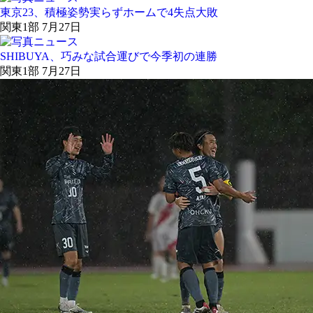
東京23、積極姿勢実らずホームで4失点大敗
関東1部 7月27日
SHIBUYA、巧みな試合運びで今季初の連勝
関東1部 7月27日