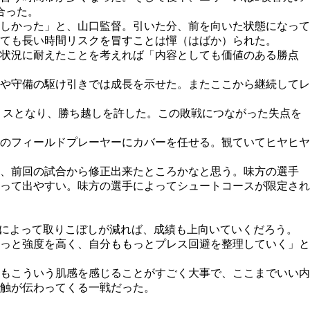
合った。
しかった」と、山口監督。引いた分、前を向いた状態になって
ても長い時間リスクを冒すことは憚（はばか）られた。
る状況に耐えたことを考えれば「内容としても価値のある勝点
や守備の駆け引きでは成長を示せた。またここから継続してレ
るミスとなり、勝ち越しを許した。この敗戦につながった失点を
のフィールドプレーヤーにカバーを任せる。観ていてヒヤヒヤ
み、前回の試合から修正出来たところかなと思う。味方の選手
って出やすい。味方の選手によってシュートコースが限定され
によって取りこぼしが減れば、成績も上向いていくだろう。
っと強度を高く、自分ももっとプレス回避を整理していく」と
もこういう肌感を感じることがすごく大事で、ここまでいい内
触が伝わってくる一戦だった。