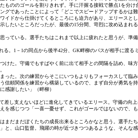
たもののゴールを割りきれず。手に汗握る接戦で勝点1を分け
ングであったことによって「どこでスピードアップするかは難
ワイドから仕掛けてくるところにも迫力があり、エリースとし
示したいところだったが、最後の15分間、苛烈に攻め込まれ
思っている。選手たちはこれまで以上に疲れたと思うが、準備
れる。1－1の同点から後半42分、GK畔柳のパスが相手に渡
つけた。守備でもすばやく前に出て相手との間隔を詰め、味方
。
しまった。次の練習からそこにいつもよりもフォーカスして臨
う信頼関係を練習から構築しているので、まず自分が勇気を持
に感謝したい」（畔柳）
て差し支えないほどに進化してきているエリース。守備の向上
えを感じつつ「一喜一憂せず、これがゴールではないので、も
はまだまだぼくたちの成長出来るところかなと思う。選手たち
」と、山口監督。飛躍の時が近づきつつあるような、そんな感