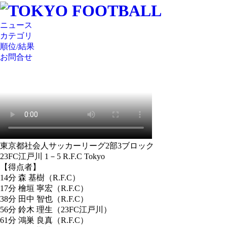
ニュース
カテゴリ
順位/結果
お問合せ
東京都社会人サッカーリーグ2部3ブロック
23FC江戸川 1－5 R.F.C Tokyo
【得点者】
14分 森 基樹（R.F.C）
17分 檜垣 寧宏（R.F.C）
38分 田中 智也（R.F.C）
56分 鈴木 理生（23FC江戸川）
61分 鴻巣 良真（R.F.C）