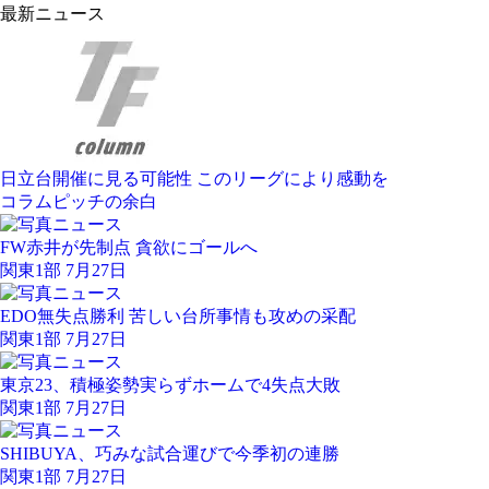
最新ニュース
日立台開催に見る可能性 このリーグにより感動を
コラム
ピッチの余白
FW赤井が先制点 貪欲にゴールへ
関東1部 7月27日
EDO無失点勝利 苦しい台所事情も攻めの采配
関東1部 7月27日
東京23、積極姿勢実らずホームで4失点大敗
関東1部 7月27日
SHIBUYA、巧みな試合運びで今季初の連勝
関東1部 7月27日