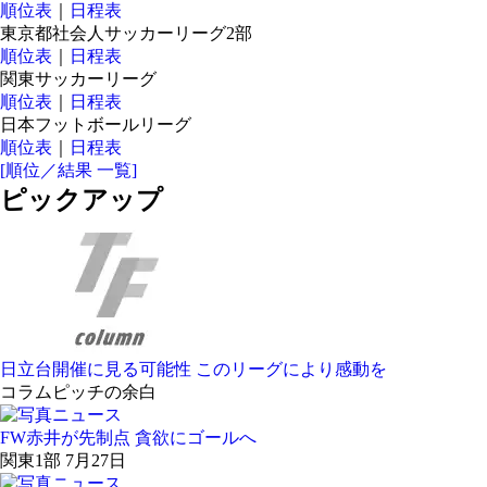
順位表
｜
日程表
東京都社会人サッカーリーグ2部
順位表
｜
日程表
関東サッカーリーグ
順位表
｜
日程表
日本フットボールリーグ
順位表
｜
日程表
[順位／結果 一覧]
ピックアップ
日立台開催に見る可能性 このリーグにより感動を
コラム
ピッチの余白
FW赤井が先制点 貪欲にゴールへ
関東1部 7月27日