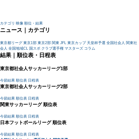
カテゴリ
映像
順位・結果
ニュース｜カテゴリ
東京都リーグ
東京1部
東京2部
関東
JFL
東京カップ
天皇杯予選
全国社会人
関東社
会人
全国地域CL
国スポ
クラブ選手権
マスターズ
コラム
結果｜順位表・日程表
東京都社会人サッカーリーグ1部
今節結果
順位表
日程表
東京都社会人サッカーリーグ2部
今節結果
順位表
日程表
関東サッカーリーグ 順位表
今節結果
順位表
日程表
日本フットボールリーグ 順位表
今節結果
順位表
日程表