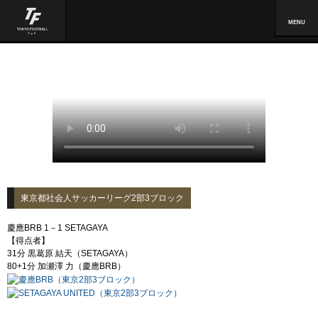
MENU
東京都社会人サッカーリーグ2部3ブロック
慶應BRB 1－1 SETAGAYA
【得点者】
31分 黒葛原 結天（SETAGAYA）
80+1分 加瀬澤 力（慶應BRB）