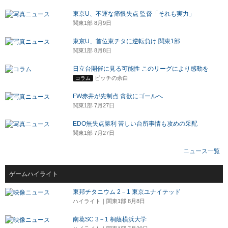
東京U、不運な痛恨失点 監督「それも実力」
関東1部 8月9日
東京U、首位東チタに逆転負け 関東1部
関東1部 8月8日
日立台開催に見る可能性 このリーグにより感動を
ピッチの余白
コラム
FW赤井が先制点 貪欲にゴールへ
関東1部 7月27日
EDO無失点勝利 苦しい台所事情も攻めの采配
関東1部 7月27日
ニュース一覧
ゲームハイライト
東邦チタニウム 2－1 東京ユナイテッド
ハイライト｜関東1部 8月8日
南葛SC 3－1 桐蔭横浜大学