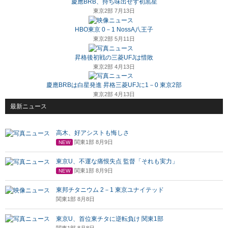
慶應BRB、持ち味出せず初黒星
東京2部 7月13日
HBO東京 0－1 NossA八王子
東京2部 5月11日
昇格後初戦の三菱UFJは惜敗
東京2部 4月13日
慶應BRBは白星発進 昇格三菱UFJに1－0 東京2部
東京2部 4月13日
最新ニュース
高木、好アシストも悔しさ
関東1部 8月9日
NEW
東京U、不運な痛恨失点 監督「それも実力」
関東1部 8月9日
NEW
東邦チタニウム 2－1 東京ユナイテッド
関東1部 8月8日
東京U、首位東チタに逆転負け 関東1部
関東1部 8月8日