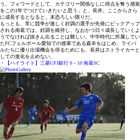
う。フォワードとして、カテゴリー関係なしに得点を奪う感覚
をこの1年でつけていきたいと思う」と、長井。ここからさら
に成長するとなると、末恐ろしい限りだ。
もっとも、常に競争が激しく好調の選手が先発にピックアップ
される南葛では、好調を維持し、なおかつ日々成長していくよ
うでなければ抜きん出ることは難しい。中学時代に所属してい
たFCフェルボール愛知での後輩である森夲をはじめ、ライバ
ルたちに優り出場機会を得るためにも、長井はストライカーと
しての進化を止めない。
・
【ハイライト】三菱UFJ銀行 0－10 南葛SC