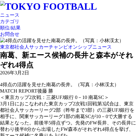
ニュース
カテゴリ
順位/結果
お問合せ
東京都社会人サッカーチャンピオンシップニュース
南葛、新エース候補の長井と森夲がそれ
ぞれ4得点
2026年3月2日
4得点の活躍を見せた南葛の長井。（写真：小林渓太）
MATCH REPORT
後藤 勝
＜東京カップ2次戦：三菱UFJ銀行 0－10 南葛SC＞
3月1日におこなわれた東京カップ2次戦1回戦第3試合は、東京
都社会人サッカーリーグ2部（昨年まで3部）の三菱UFJ銀行を
相手に、関東サッカーリーグ1部の南葛SCが10－0で大勝する
結果となった。前後半5得点ずつ。先発のFW長井、その長井に
替わり後半8分から出場したFW森夲がそれぞれ4得点を挙げ、
新エース候補に名乗りを上げた。