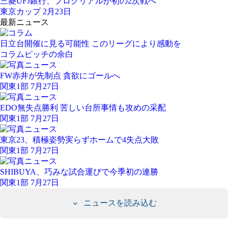
三菱UFJ銀行、プロクリアルが初の2次戦へ
東京カップ 2月23日
最新ニュース
日立台開催に見る可能性 このリーグにより感動を
コラム
ピッチの余白
FW赤井が先制点 貪欲にゴールへ
関東1部 7月27日
EDO無失点勝利 苦しい台所事情も攻めの采配
関東1部 7月27日
東京23、積極姿勢実らずホームで4失点大敗
関東1部 7月27日
SHIBUYA、巧みな試合運びで今季初の連勝
関東1部 7月27日
ニュースを読み込む