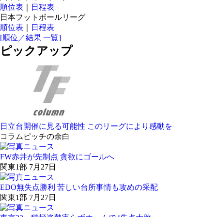
順位表
｜
日程表
日本フットボールリーグ
順位表
｜
日程表
[順位／結果 一覧]
ピックアップ
日立台開催に見る可能性 このリーグにより感動を
コラム
ピッチの余白
FW赤井が先制点 貪欲にゴールへ
関東1部 7月27日
EDO無失点勝利 苦しい台所事情も攻めの采配
関東1部 7月27日