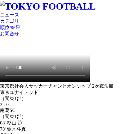
ニュース
カテゴリ
順位/結果
お問合せ
東京都社会人サッカーチャンピオンシップ 2次戦決勝
東京ユナイテッド
（関東1部）
2 - 0
南葛SC
（関東1部）
08' 杉山 諒
78' 鈴木斗真