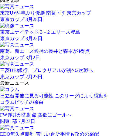
関連記事
東京Uが4年ぶり優勝 南葛下す 東京カップ
東京カップ 3月28日
東京ユナイテッド 3－2 エリース豊島
東京カップ 3月22日
南葛、新エース候補の長井と森夲が4得点
東京カップ 3月2日
三菱UFJ銀行、プロクリアルが初の2次戦へ
東京カップ 2月23日
最新ニュース
日立台開催に見る可能性 このリーグにより感動を
コラム
ピッチの余白
FW赤井が先制点 貪欲にゴールへ
関東1部 7月27日
EDO無失点勝利 苦しい台所事情も攻めの采配