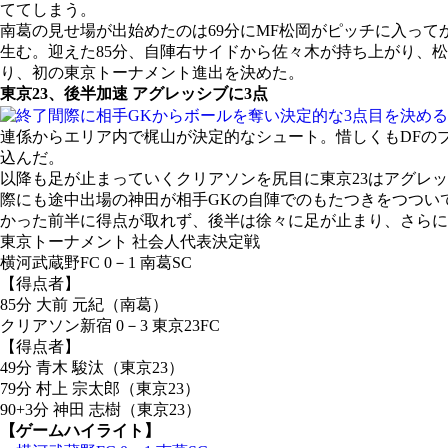
ててしまう。
南葛の見せ場が出始めたのは69分にMF松岡がピッチに入っ
生む。迎えた85分、自陣右サイドから佐々木が持ち上がり、松
り、初の東京トーナメント進出を決めた。
東京23、後半加速 アグレッシブに3点
連係からエリア内で梶山が決定的なシュート。惜しくもDFの
込んだ。
以降も足が止まっていくクリアソンを尻目に東京23はアグレッ
際にも途中出場の神田が相手GKの自陣でのもたつきをつつい
かった前半に得点が取れず、後半は徐々に足が止まり、さらに
東京トーナメント 社会人代表決定戦
横河武蔵野FC 0－1 南葛SC
【得点者】
85分 大前 元紀（南葛）
クリアソン新宿 0－3 東京23FC
【得点者】
49分 青木 駿汰（東京23）
79分 村上 宗太郎（東京23）
90+3分 神田 志樹（東京23）
【ゲームハイライト】