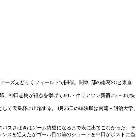
アーズえどりくフィールドで開催。関東1部の南葛SCと東京
郎、神田志樹が得点を挙げてJFL・クリアソン新宿に3－0で快
して天皇杯に出場する。4月26日の準決勝は南葛－明治大学、
のパスさばきはゲーム終盤になるまで表に出てこなかった。そ
ャンスを迎えたがゴール目の前のシュートを中田がポストに当