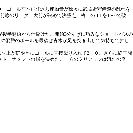
メ、ゴール前へ飛び込む運動量が徐々に武蔵野守備陣の乱れを
線のリーダー大前が決めて決勝点。格上のJFLを1－0で破
が後半開始から仕掛けた。開始3分すぎに巧みなショートパスの
前の混戦のボールを最後は青木が足を突き出して気持ちで押し
の村上が鮮やかにゴールに直接蹴り入れて2－０。さらに終了間
京トーナメント出場を決めた。一方のクリアソンは流れの良