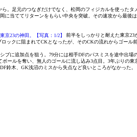
てから。足元のつなぎだけでなく、松岡のフィジカルを使ったタ
岡に当ててリターンをもらい中央を突破。その速攻から最後は前
前半をしっかりと耐えた東京23
ブロックに阻まれてCKとなったが、そのCKの流れからゴール
シブに追加点を狙う。79分には相手DFのパスミスを途中出場
てボールを奪い、無人のゴールに流し込み3点目。3年ぶりの東
DF鈴木、GK浅沼のミスから失点など良いところがなかった。