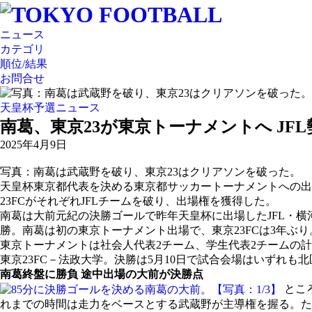
ニュース
カテゴリ
順位/結果
お問合せ
天皇杯予選ニュース
南葛、東京23が東京トーナメントへ JF
2025年4月9日
写真：南葛は武蔵野を破り、東京23はクリアソンを破った。
天皇杯東京都代表を決める東京都サッカートーナメントへの出
23FCがそれぞれJFLチームを破り、出場権を獲得した。
南葛は大前元紀の決勝ゴールで昨年天皇杯に出場したJFL・横河
勝。南葛は初の東京トーナメント出場で、東京23FCは3年ぶり
東京トーナメントは社会人代表2チーム、学生代表2チームの計
東京23FC－法政大学。決勝は5月10日で試合会場はいずれ
南葛終盤に勝負 途中出場の大前が決勝点
とこ
れまでの時間は走力をベースとする武蔵野が主導権を握る。た