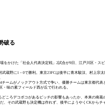
L勢破る
場をかけた「社会人代表決定戦」2試合が9日、江戸川区・スピ
武蔵野に1－0で勝利。東京23FCは後半に青木駿汰、村上宗太
。
4チームがノックアウト方式で争い、優勝チームは東京都代表と
も北区・味の素フィールド西が丘で行われる。
ろどころデコボコがあるピッチの影響もあったか、本来の南葛
だ、その武蔵野も決定機は作れず、後半にようやくCKからチ