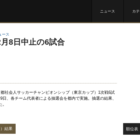
ニュース
カテ
ュース
2月8日中止の6試合
京都社会人サッカーチャンピオンシップ（東京カップ）1次戦6試
9日、各チーム代表者による抽選会を都内で実施。抽選の結果、
た。
合）結果
順位表