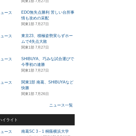
関東1部 7月27日
EDO無失点勝利 苦しい台所事
情も攻めの采配
関東1部 7月27日
東京23、積極姿勢実らずホー
ムで4失点大敗
関東1部 7月27日
SHIBUYA、巧みな試合運びで
今季初の連勝
関東1部 7月27日
関東1部 南葛、SHIBUYAなど
快勝
関東1部 7月26日
ニュース一覧
ハイライト
南葛SC 3－1 桐蔭横浜大学