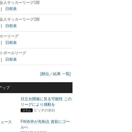
会人サッカーリーグ1部
｜
日程表
会人サッカーリーグ2部
｜
日程表
カーリーグ
｜
日程表
トボールリーグ
｜
日程表
[順位／結果 一覧]
アップ
日立台開催に見る可能性 この
リーグにより感動を
ピッチの余白
コラム
FW赤井が先制点 貪欲にゴー
ルへ