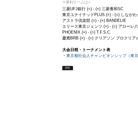
※勝利チームは○
三菱UFJ銀行 (○) - (×) 三菱養和SC
東京ユナイテッドPLUS (×) - (○) しなが
アストラ倶楽部 (○) - (×) BANDELIE
エリース東京ジェンツ (×) - (○) アローレ
PHOENIX (×) - (○) T.F.S.C.
慶應BRB (×) - (○) クリアソン プロクリア
大会日程・トーナメント表
・
東京都社会人チャンピオンシップ（東
PR