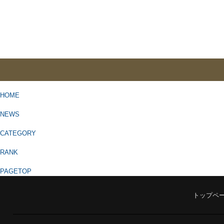
HOME
NEWS
CATEGORY
RANK
PAGETOP
トップペ