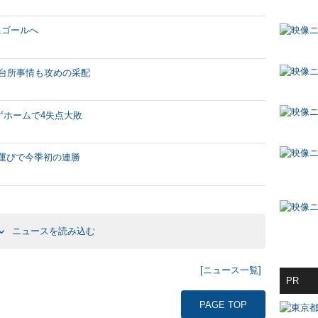
にゴールへ
い台所事情も攻めの采配
ずホームで4失点大敗
合運びで今季初の連勝
ニュースを読み込む
[ニュース一覧]
PR
PAGE TOP