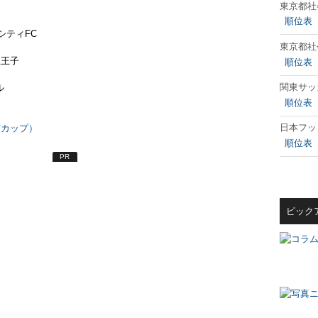
東京都社
順位表
わシティFC
東京都社
八王子
順位表
関東サッ
ル
順位表
日本フッ
京カップ）
順位表
PR
ピック