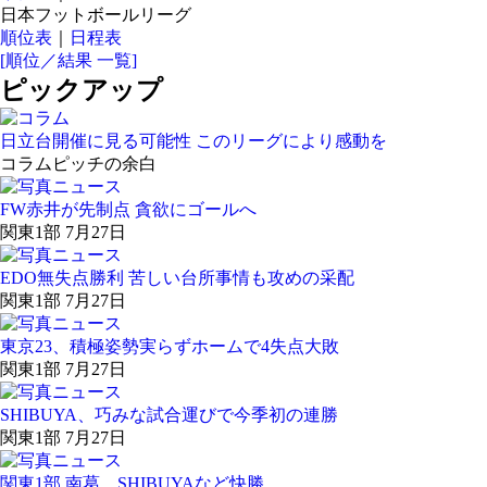
日本フットボールリーグ
順位表
｜
日程表
[順位／結果 一覧]
ピックアップ
日立台開催に見る可能性 このリーグにより感動を
コラム
ピッチの余白
FW赤井が先制点 貪欲にゴールへ
関東1部 7月27日
EDO無失点勝利 苦しい台所事情も攻めの采配
関東1部 7月27日
東京23、積極姿勢実らずホームで4失点大敗
関東1部 7月27日
SHIBUYA、巧みな試合運びで今季初の連勝
関東1部 7月27日
関東1部 南葛、SHIBUYAなど快勝