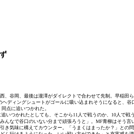
えず
今西、谷岡、最後は瀧澤がダイレクトで合わせて先制。早稲田
敵のヘディングシュートがゴールに吸い込まれそうになると、谷
、同点に追いつかれた。
に追いつかれたとしても、そこから11人で戦うのか、10人で
みんなで谷口のいない分まで頑張ろうと」。MF青柳はそう言
引き気味に構えてカウンター。「うまくはまったか？」との問
どん行けるようになった。いい戦い方ができた」と充実感を漂