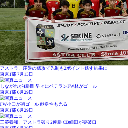
アストラ、序盤の猛攻で先制も2ポイント逃す結果に
東京1部 7月13日
しながわが4勝目 早々にベテランFW林がゴール
東京1部 6月29日
FW小口が初ゴール 献身性も光る
東京1部 6月29日
三菱養和、アストラ破り2連勝 CB細田が突破口