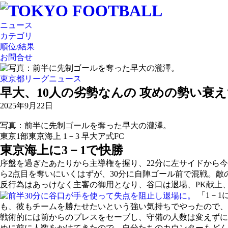
ニュース
カテゴリ
順位/結果
お問合せ
東京都リーグニュース
早大、10人の劣勢なんの 攻めの勢い衰
2025年9月22日
写真：前半に先制ゴールを奪った早大の瀧澤。
東京1部
東京海上 1－3 早大ア式FC
東京海上に3－1で快勝
序盤を過ぎたあたりから主導権を握り、22分に左サイドから
ら2点目を奪いにいくはずが、30分に自陣ゴール前で混戦。
反行為はあっけなく主審の御用となり、谷口は退場、PK献上
「1－1
も、彼もチームを勝たせたいという強い気持ちでやったので、
戦術的には前からのプレスをセーブし、守備の人数は変えずに
めに前に人数をかけてきたので、自分たちのカウンターもどん