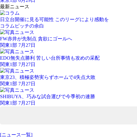
東京1部 6月29日
最新ニュース
日立台開催に見る可能性 このリーグにより感動を
コラム
ピッチの余白
FW赤井が先制点 貪欲にゴールへ
関東1部 7月27日
EDO無失点勝利 苦しい台所事情も攻めの采配
関東1部 7月27日
東京23、積極姿勢実らずホームで4失点大敗
関東1部 7月27日
SHIBUYA、巧みな試合運びで今季初の連勝
関東1部 7月27日
[ニュース一覧]