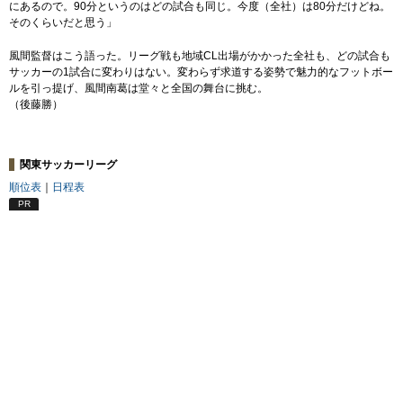
にあるので。90分というのはどの試合も同じ。今度（全社）は80分だけどね。
そのくらいだと思う」
風間監督はこう語った。リーグ戦も地域CL出場がかかった全社も、どの試合も
サッカーの1試合に変わりはない。変わらず求道する姿勢で魅力的なフットボー
ルを引っ提げ、風間南葛は堂々と全国の舞台に挑む。
（後藤勝）
関東サッカーリーグ
順位表
｜
日程表
PR