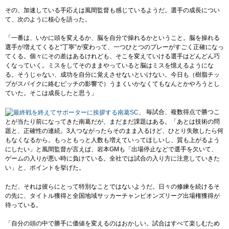
その、加速している手応えは風間監督も感じているようだ。選手の成長につい
て、次のように核心を語った。
「一番は、いかに頭を変えるか、脳を自分で操れるかということ。脳を操れる
選手が増えてくると“丁寧”が変わって、一つひとつのプレーがすごく正確になっ
てくる。個々にその差はあるけれども、そこを変えていける選手はどんどん巧
くなっていく。ミスをしてそのままやっていると脳はミスを憶えるようにな
る。そうじゃない、成功を自分に覚えさせないといけない。今日も（樹脂チッ
プがスパイクに絡むピッチの影響で）うまくいかなくてもなんとかやろうとし
ていた。そこは成長したと思う」
毎試合、複数得点で勝つこ
とが当たり前になってきた南葛だが、まだまだ課題はある。「あとは技術の問
題と、正確性の連続。3人つながったらそのまま入るけど、ひとり失敗したら何
もなくなるから。もっともっと人数も増えていってほしいし、質も上がるよう
にしたい」と風間監督が言えば、岩本GMも「出場停止などで選手を欠いて、
ゲームの入りが悪い時に負けている。全社では試合の入り方に注意していきた
い」と、ポイントを挙げた。
ただ、それは彼らにとって特別なことではないようだ。日々の修練を続けるそ
の先に、タイトル獲得と全国地域サッカーチャンピオンズリーグ出場権獲得が
待っている。
「自分の頭の中で勝手に価値を変えるのはおかしい。試合はすべて楽しむため