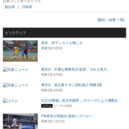
日本フットボールリーグ
順位表
｜
日程表
[順位／結果 一覧]
ピックアップ
高木、好アシストも悔しさ
関東1部 8月9日
東京U、不運な痛恨失点 監督「それも実力」
関東1部 8月9日
東京U、首位東チタに逆転負け 関東1部
関東1部 8月8日
日立台開催に見る可能性 このリーグにより感動を
ピッチの余白
コラム
FW赤井が先制点 貪欲にゴールへ
関東1部 7月27日