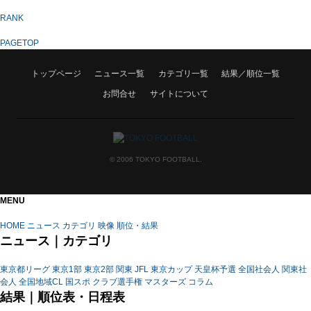
RANK
PAGETOP
トップページ
ニュース一覧
カテゴリ一覧
結果／順位一覧
お問合せ
サイトについて
© 2006 TOKYO FOOTBALL.
MENU
HOME
ニュース
カテゴリ
映像
順位・結果
ニュース｜カテゴリ
東京都リーグ
東京1部
東京2部
関東
JFL
東京カップ
天皇杯予選
全国社会人
関東社
会人
全国地域CL
国スポ
クラブ選手権
マスターズ
コラム
結果｜順位表・日程表