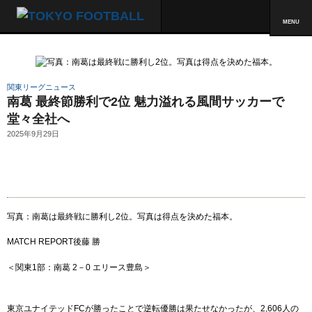
MENU
関東リーグニュース
南葛 最終節勝利で2位 魅力溢れる風間サッカーで
堂々全社へ
2025年9月29日
写真：南葛は最終戦に勝利し2位。写真は得点を決めた福本。
MATCH REPORT
後藤 勝
＜関東1部：南葛 2－0 エリース豊島＞
東京ユナイテッドFCが勝ったことで逆転優勝は果たせなかったが、2,606人の