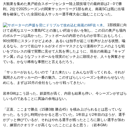
大観衆を集めた奥戸総合スポーツセンター陸上競技場での最終節は2－0で勝
利。2位で2025シーズンの関東サッカーリーグ1部を終え、南葛SCは既に出場
権を確保していた全国社会人サッカー選手権大会に臨むことになった。
1部残留に向
けて必死なエリース豊島FCとの激しい鍔迫り合いを制し、この日の奥戸も場内
のボルテージは高かった。フットボールの内容そのものが非常におもしろく、
90分間常にスタンドがどよめき、あるいは拍手が起こり歓声が上がる状態。喩
えるなら、かつて佐山サトルがタイガーマスクとなり漫画やアニメのような戦
いをプロレスの場で実際に見せて人気を博したように、現在の南葛は『キャプ
テン翼』のようなフットボールを現実のピッチ上に顕現させ、人々を興奮させ
ている。かなり稀有な事態だと言えるだろう。
「サッカーがおもしろいので『また来たい』とみんなが言ってくれる。それが
風間さんのサッカーの一番の魅力。このすばらしいシーズンを終わらせないた
めにも、まずは10月の全社をしっかり戦ってきたい」
岩本GMはこう語った。娯楽性が高く、内容も結果も伴い、今シーズンがすばら
しいものであることに異論の余地はない。
「正直、ここまで勝点（15勝3敗 勝点45）を積み上げられるとは思っていな
かった。もう少し時間がかかると思っていた。1年目より2年目のほうが、選手
がグッと伸びているが、それはやれる選手が残ったところに新しい選手が加わ
り、練習のクオリティが高くなったことによると思う」（岩本GM）