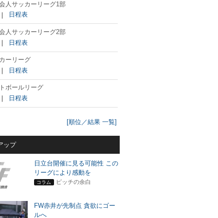
会人サッカーリーグ1部
｜
日程表
会人サッカーリーグ2部
｜
日程表
カーリーグ
｜
日程表
トボールリーグ
｜
日程表
[順位／結果 一覧]
アップ
日立台開催に見る可能性 この
リーグにより感動を
ピッチの余白
コラム
FW赤井が先制点 貪欲にゴー
ルへ