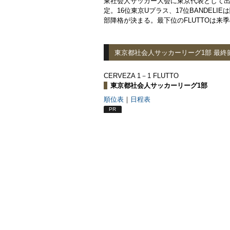
東社会人サッカー大会に東京代表として出場す
定。16位東京Uプラス、17位BANDEL
部降格が決まる。最下位のFLUTTOは来
東京都社会人サッカーリーグ1部 最終
CERVEZA 1－1 FLUTTO
東京都社会人サッカーリーグ1部
順位表
｜
日程表
PR