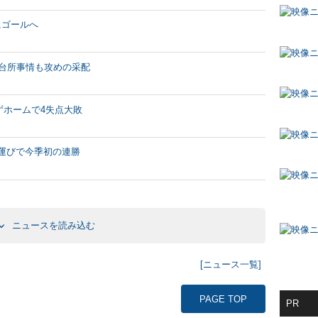
にゴールへ
い台所事情も攻めの采配
ずホームで4失点大敗
合運びで今季初の連勝
ニュースを読み込む
[ニュース一覧]
PAGE TOP
PR