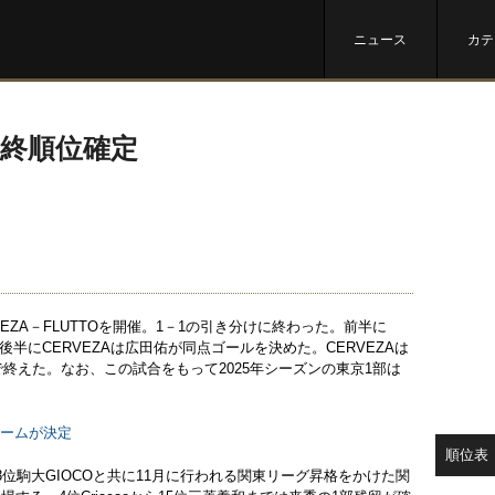
ニュース
カテ
最終順位確定
VEZA－FLUTTOを開催。1－1の引き分けに終わった。前半に
後半にCERVEZAは広田佑が同点ゴールを決めた。CERVEZAは
8位で終えた。なお、この試合をもって2025年シーズンの東京1部は
チームが決定
順位表
C、3位駒大GIOCOと共に11月に行われる関東リーグ昇格をかけた関