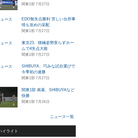
関東1部 7月27日
EDO無失点勝利 苦しい台所事
情も攻めの采配
関東1部 7月27日
東京23、積極姿勢実らずホー
ムで4失点大敗
関東1部 7月27日
SHIBUYA、巧みな試合運びで
今季初の連勝
関東1部 7月27日
関東1部 南葛、SHIBUYAなど
快勝
関東1部 7月26日
ニュース一覧
ハイライト