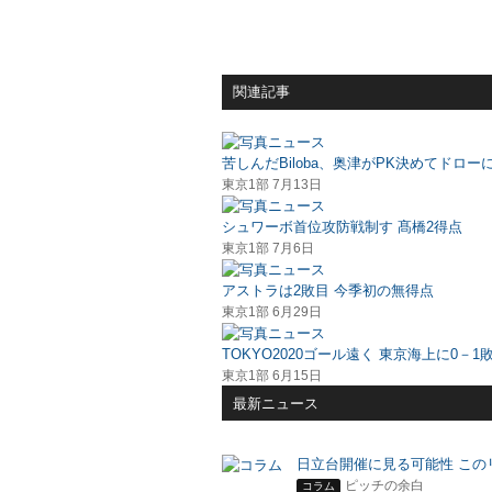
関連記事
苦しんだBiloba、奥津がPK決めてドロー
東京1部 7月13日
シュワーボ首位攻防戦制す 髙橋2得点
東京1部 7月6日
アストラは2敗目 今季初の無得点
東京1部 6月29日
TOKYO2020ゴール遠く 東京海上に0－1
東京1部 6月15日
最新ニュース
日立台開催に見る可能性 この
ピッチの余白
コラム