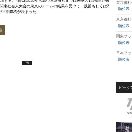
る。4位Criacaoから15位三菱養和までは来季の1部残留が確
東京都社
IEは関東社会人大会の東京のチームの結果を受けて、残留もしくは2
順位表
季の2部降格が決まった。
東京都社
順位表
節
関東サッ
順位表
日本フッ
順位表
PR
ピック